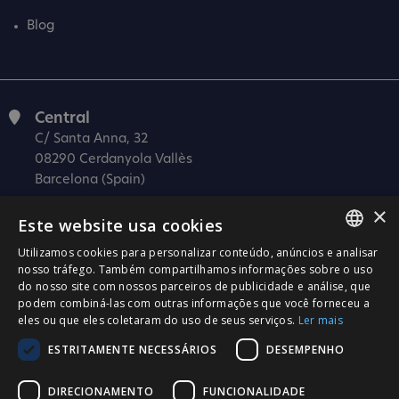
Blog
Central
C/ Santa Anna, 32
08290 Cerdanyola Vallès
Barcelona (Spain)
×
Barcelona (I+D)
Este website usa cookies
C/ Josep Estivill, 11-13
08027 Barcelona
Utilizamos cookies para personalizar conteúdo, anúncios e analisar
SPANISH
nosso tráfego. Também compartilhamos informações sobre o uso
(Spain)
do nosso site com nossos parceiros de publicidade e análise, que
CATALÀ
Madrid
podem combiná-las com outras informações que você forneceu a
eles ou que eles coletaram do uso de seus serviços.
Ler mais
C/ Méndez Álvaro 20, oficina 440
ENGLISH
28045 Madrid
ESTRITAMENTE NECESSÁRIOS
DESEMPENHO
PORTUGUESE
(Spain)
DIRECIONAMENTO
FUNCIONALIDADE