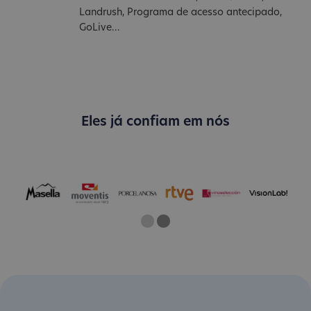
Landrush, Programa de acesso antecipado,
GoLive...
Eles já confiam em nós
One
Two
Current Slide