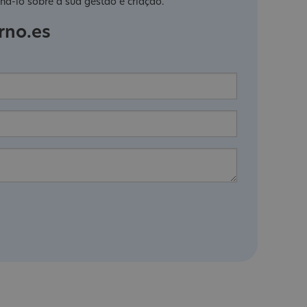
há-lo sobre a sua gestão e criação.
rno.es