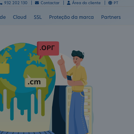
932 202 130 |
Contactar |
Área do cliente |
PT
ade
Cloud
SSL
Proteção da marca
Partners