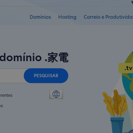
Domínios
Hosting
Correio e Produtivid
 domínio
.家電
PESQUISAR
rentes
os