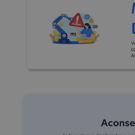
V
c
A
Aconse