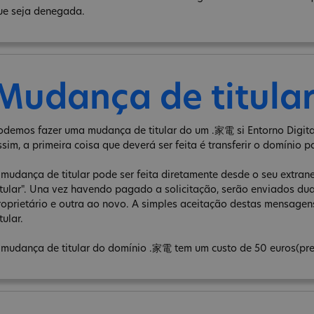
ue seja denegada.
Mudança de titula
odemos fazer uma mudança de titular do um .家電 si Entorno Digital
ssim, a primeira coisa que deverá ser feita é transferir o domínio p
 mudança de titular pode ser feita diretamente desde o seu extra
itular". Una vez havendo pagado a solicitação, serão enviados d
roprietário e outra ao novo. A simples aceitação destas mensage
tular.
 mudança de titular do domínio .家電 tem um custo de 50 euros(pre