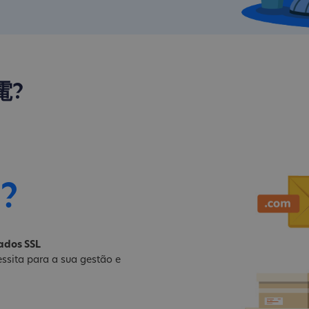
電?
i?
cados SSL
ssita para a sua gestão e