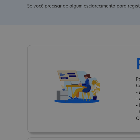
Se você precisar de algum esclarecimento para regis
P
C
-
-
-
-
O