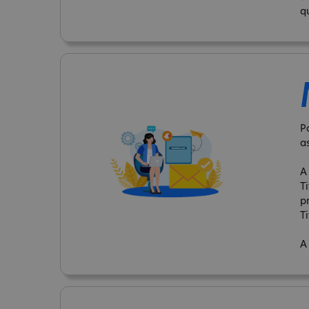
q
P
a
A
T
p
Ti
A