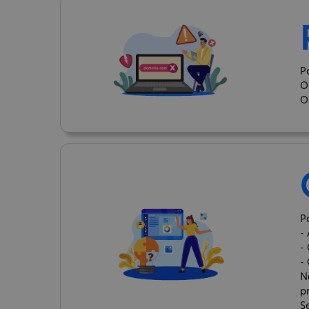
P
O
O
P
-
-
-
N
p
S