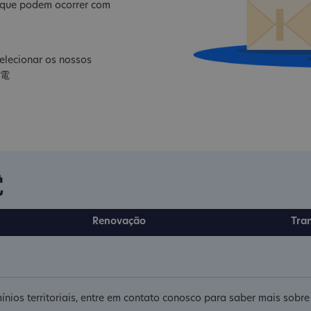
s que podem ocorrer com
lecionar os nossos
家電
電
Renovação
Tra
nios territoriais, entre em contato conosco para saber mais sobr