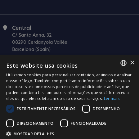
Central
C/ Santa Anna, 32
08290 Cerdanyola Vallès
Barcelona (Spain)
×
Barcelona (I+D)
Este website usa cookies
C/ Josep Estivill, 11-13
08027 Barcelona
Utilizamos cookies para personalizar conteúdo, anúncios e analisar
SPANISH
nosso tráfego. Também compartilhamos informações sobre o uso
(Spain)
do nosso site com nossos parceiros de publicidade e análise, que
CATALÀ
Madrid
podem combiná-las com outras informações que você forneceu a
eles ou que eles coletaram do uso de seus serviços.
Ler mais
C/ Méndez Álvaro 20, oficina 440
ENGLISH
28045 Madrid
ESTRITAMENTE NECESSÁRIOS
DESEMPENHO
PORTUGUESE
(Spain)
DIRECIONAMENTO
FUNCIONALIDADE
Certificação
MOSTRAR DETALHES