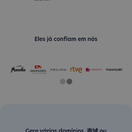
Eles já confiam em nós
One
Current Slide
Two
Gere vários domínios .商城 ou