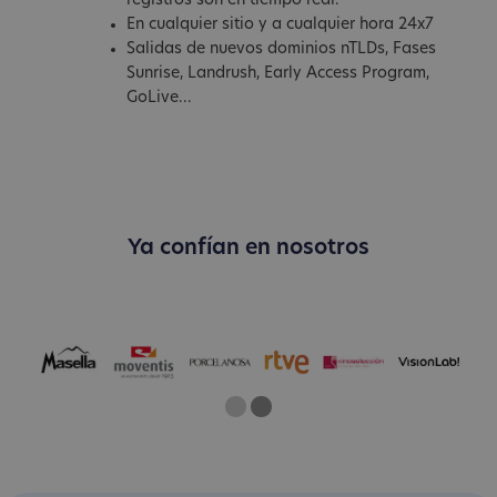
registros son en tiempo real.
En cualquier sitio y a cualquier hora 24x7
Salidas de nuevos dominios nTLDs, Fases
Sunrise, Landrush, Early Access Program,
GoLive...
Ya confían en nosotros
One
Two
Current Slide