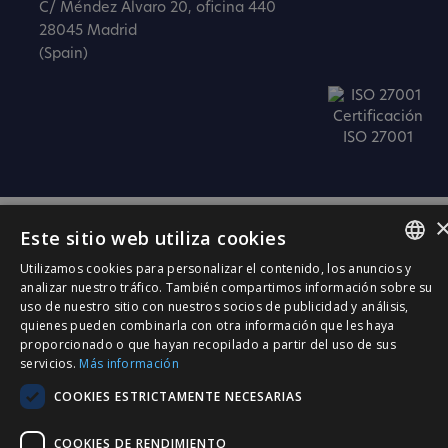
C/ Méndez Álvaro 20, oficina 440
28045 Madrid
(Spain)
Certificación
ISO 27001
Este sitio web utiliza cookies
Utilizamos cookies para personalizar el contenido, los anuncios y
SPANISH
analizar nuestro tráfico. También compartimos información sobre su
uso de nuestro sitio con nuestros socios de publicidad y análisis,
CATALÀ
quienes pueden combinarla con otra información que les haya
proporcionado o que hayan recopilado a partir del uso de sus
ENGLISH
servicios.
Más información
PORTUGUESE
COOKIES ESTRICTAMENTE NECESARIAS
COOKIES DE RENDIMIENTO