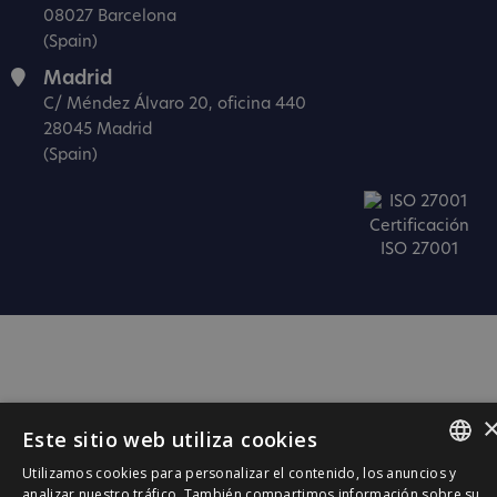
08027 Barcelona
(Spain)
Madrid
C/ Méndez Álvaro 20, oficina 440
28045 Madrid
(Spain)
Certificación
ISO 27001
Este sitio web utiliza cookies
Utilizamos cookies para personalizar el contenido, los anuncios y
SPANISH
analizar nuestro tráfico. También compartimos información sobre su