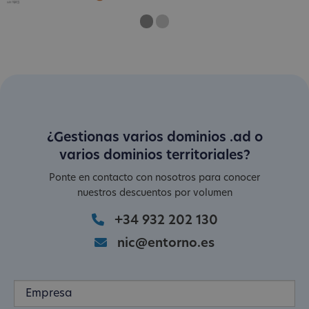
One
Current Slide
Two
¿Gestionas varios dominios .ad o
varios dominios territoriales?
Ponte en contacto con nosotros para conocer
nuestros descuentos por volumen
+34 932 202 130
nic@entorno.es