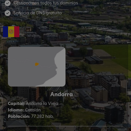
Gestionamos todos tus dominios
Servicio de DNS gratuito
Andorra
Capital:
Andorra la Vieja
Idioma:
Catalán
Población:
77.282 hab.