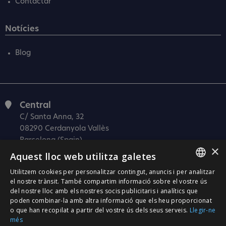
Contactar
Notícies
Blog
Central
C/ Santa Anna, 32
08290 Cerdanyola Vallès
Barcelona (Spain)
×
Aquest lloc web utilitza galetes
Barcelona (I+D)
C/ Josep Estivill, 11-13
Utilitzem cookies per personalitzar contingut, anuncis i per analitzar
SPANISH
08027 Barcelona
el nostre trànsit. També compartim informació sobre el vostre ús
del nostre lloc amb els nostres socis publicitaris i analítics que
(Spain)
CATALÀ
poden combinar-la amb altra informació que els heu proporcionat
Madrid
o que han recopilat a partir del vostre ús dels seus serveis.
Llegir-ne
ENGLISH
més
C/ Méndez Álvaro 20, oficina 440