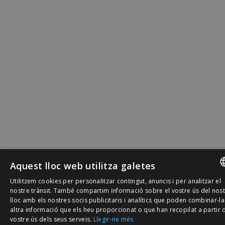
Aquest lloc web utilitza galetes
Utilitzem cookies per personalitzar contingut, anuncis i per analitzar el
SPANISH
nostre trànsit. També compartim informació sobre el vostre ús del nos
lloc amb els nostres socis publicitaris i analítics que poden combinar-l
CATALÀ
altra informació que els heu proporcionat o que han recopilat a partir 
vostre ús dels seus serveis.
Llegir-ne més
ENGLISH