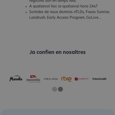
registres són en temps real.
A qualsevol lloc ia qualsevol hora 24x7
Sortides de nous dominis nTLDs, Fases Sunrise,
Landrush, Early Access Program, GoLive...
Ja confien en nosaltres
One
Two
Current Slide