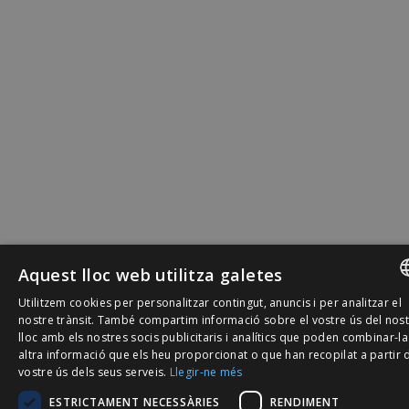
Aquest lloc web utilitza galetes
Utilitzem cookies per personalitzar contingut, anuncis i per analitzar el
SPANISH
nostre trànsit. També compartim informació sobre el vostre ús del nos
lloc amb els nostres socis publicitaris i analítics que poden combinar-l
CATALÀ
altra informació que els heu proporcionat o que han recopilat a partir 
vostre ús dels seus serveis.
Llegir-ne més
ENGLISH
ESTRICTAMENT NECESSÀRIES
RENDIMENT
PORTUGU