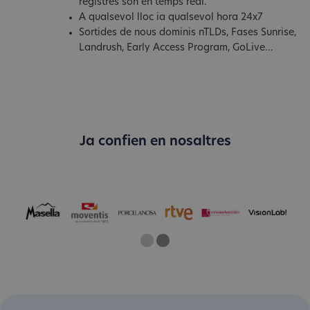
registres són en temps real.
A qualsevol lloc ia qualsevol hora 24x7
Sortides de nous dominis nTLDs, Fases Sunrise,
Landrush, Early Access Program, GoLive...
Ja confien en nosaltres
One
Two
Current Slide