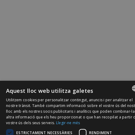
Aquest lloc web utilitza galetes
Utilitzem cookies per personalitzar contingut, anuncis i per analitzar el
SPANISH
nostre trànsit. També compartim informació sobre el vostre ús del nos
lloc amb els nostres socis publicitaris i analítics que poden combinar-l
CATALÀ
altra informació que els heu proporcionat o que han recopilat a partir 
vostre ús dels seus serveis.
Llegir-ne més
ENGLISH
ESTRICTAMENT NECESSÀRIES
RENDIMENT
PORTUGU