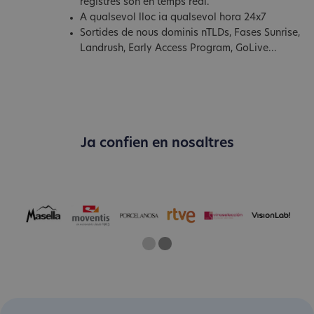
registres són en temps real.
A qualsevol lloc ia qualsevol hora 24x7
Sortides de nous dominis nTLDs, Fases Sunrise,
Landrush, Early Access Program, GoLive...
Ja confien en nosaltres
One
Two
Current Slide