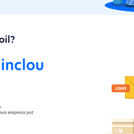
oil?
 inclou
L
 teva empresa pot