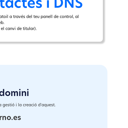
tactes i DNS
toil a través del teu panell de control, al
eb.
l canvi de titular).
 domini
 gestió i la creació d'aquest.
rno.es