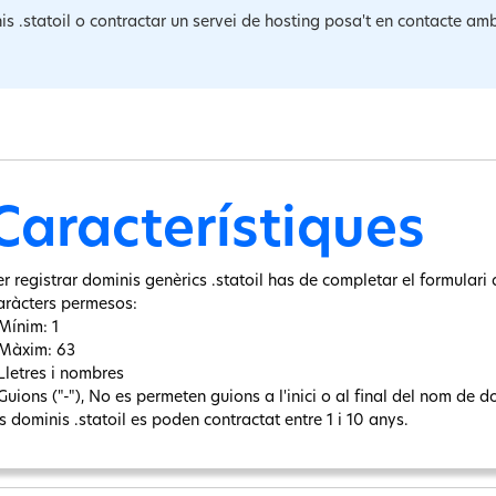
is .statoil o contractar un servei de hosting posa't en contacte am
Característiques
r registrar dominis genèrics .statoil has de completar el formulari d
aràcters permesos:
 Mínim: 1
 Màxim: 63
 Lletres i nombres
Guions ("-"), No es permeten guions a l'inici o al final del nom de d
s dominis .statoil es poden contractat entre 1 i 10 anys.