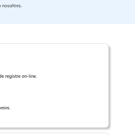
b nosaltres.
e registre on-line.
omini.