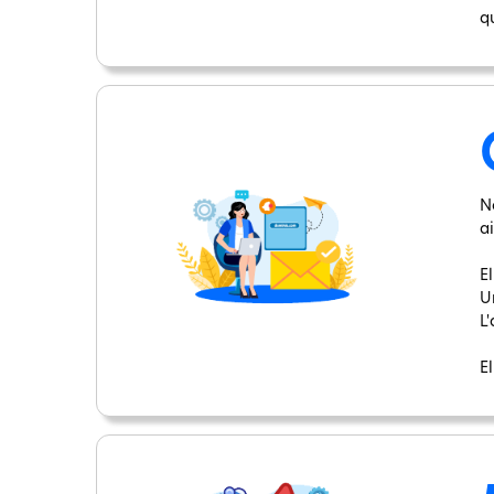
q
N
ai
El
U
L'
El