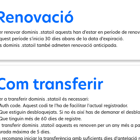
Renovació
er renovar dominis .statoil aquests han d’estar en període de renova
quest període s’inicia 30 dies abans de la data d’expiració.
ls dominis .statoil també admeten renovació anticipada.
Com transferir
r a transferir dominis .statoil és necessari:
Auth code. Aquest codi te l'ha de facilitar l'actual registrador.
 Que estiguin desbloquejats. Si no és així has de demanar el desbl
 Que tinguin més de 60 dies de registre.
l transferir dominis .statoil aquests es renoven per un any més a par
urada máxima de 5 dies.
s recomana iniciar la transferència amb suficients dies d’antelació 