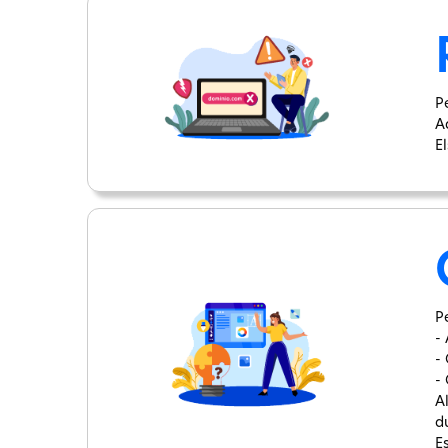
P
A
E
Pe
- 
-
-
A
d
E