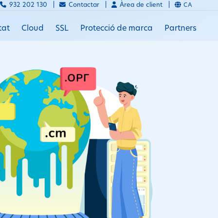
932 202 130 |
Contactar |
Àrea de client |
CA
tat
Cloud
SSL
Protecció de marca
Partners