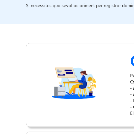
Si necessites qualsevol aclariment per registrar domin
Pe
C
-
-
-
- 
El