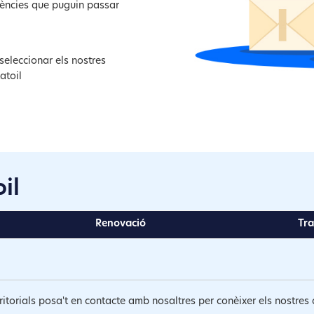
dències que puguin passar
seleccionar els nostres
atoil
il
Renovació
Tra
erritorials posa't en contacte amb nosaltres per conèixer els nostr