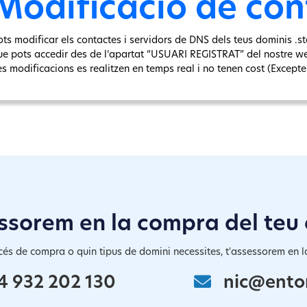
Modificació de con
ots modificar els contactes i servidors de DNS dels teus dominis .sta
ue pots accedir des de l‘apartat “USUARI REGISTRAT” del nostre w
s modificacions es realitzen en temps real i no tenen cost (Excepte e
ssorem en la compra del teu
cés de compra o quin tipus de domini necessites, t'assessorem en la
4 932 202 130
nic@ento