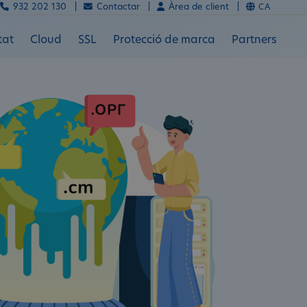
932 202 130 |
Contactar |
Àrea de client |
CA
tat
Cloud
SSL
Protecció de marca
Partners