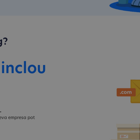
g?
 inclou
L
 teva empresa pot