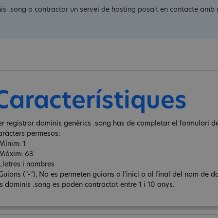
nis .song o contractar un servei de hosting posa't en contacte amb 
Característiques
er registrar dominis genèrics .song has de completar el formulari de
aràcters permesos:
 Mínim: 1
 Màxim: 63
 Lletres i nombres
Guions ("-"), No es permeten guions a l'inici o al final del nom de d
ls dominis .song es poden contractat entre 1 i 10 anys.