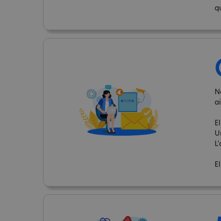
q
N
ai
El
U
L'
El