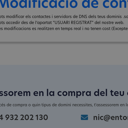
Modificació de con
ots modificar els contactes i servidors de DNS dels teus dominis .so
ots accedir des de l‘apartat “USUARI REGISTRAT” del nostre web.
s modificacions es realitzen en temps real i no tenen cost (Excepte e
ssorem en la compra del teu
cés de compra o quin tipus de domini necessites, t'assessorem en la
4 932 202 130
nic@ento