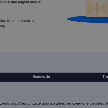
dències que puguin passar
leccionar els nostres
song
g
Renovació
Tra
ritorials posa't en contacte amb nosaltres per conèixer els nostres