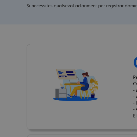
Si necessites qualsevol aclariment per registrar domi
P
C
-
-
-
- 
E