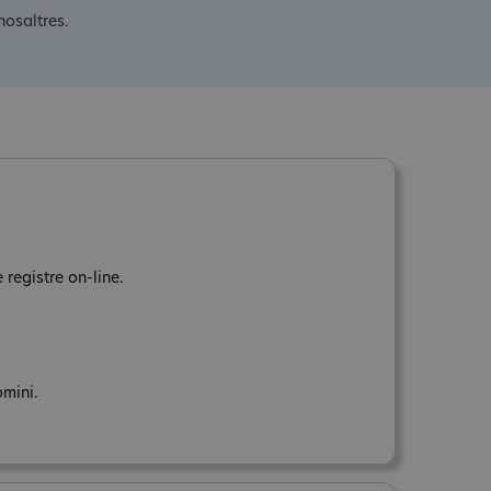
nosaltres.
 registre on-line.
omini.