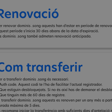
Renovació
er renovar dominis .song aquests han d’estar en període de renovaci
quest període s’inicia 30 dies abans de la data d’expiració.
ls dominis .song també admeten renovació anticipada.
Com transferir
er a transferir dominis .song és necessari:
Auth code. Aquest codi te l'ha de facilitar l'actual registrador.
 Que estiguin desbloquejats. Si no és així has de demanar el desbl
 Que tinguin més de 60 dies de registre.
l transferir dominis .song aquests es renoven per un any més a parti
urada máxima de 5 dies.
s recomana iniciar la transferència amb suficients dies d’antelació 