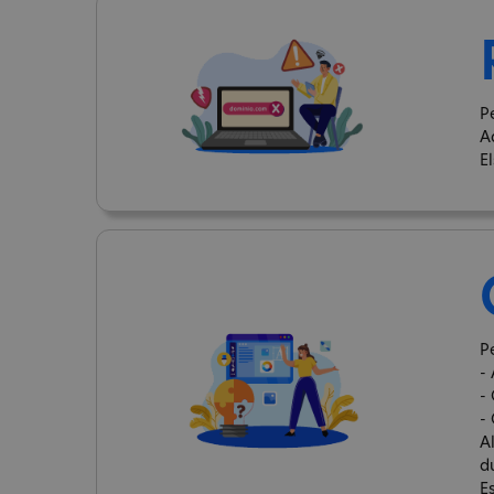
P
A
E
P
- 
-
-
A
d
E