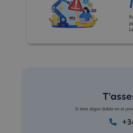
P
p
Le
T'asse
Si tens algun dubte en el pro
+3