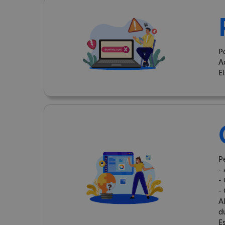
P
A
E
P
- 
-
-
A
d
E