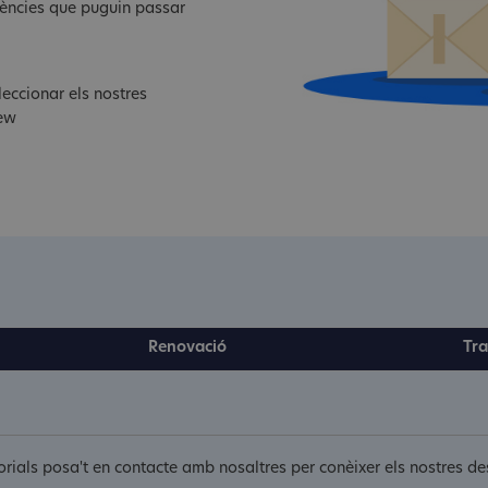
dències que puguin passar
eccionar els nostres
sew
Renovació
Tra
itorials posa't en contacte amb nosaltres per conèixer els nostres 