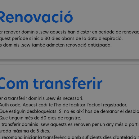
Renovació
er renovar dominis .sew aquests han d’estar en període de renovaci
quest període s’inicia 30 dies abans de la data d’expiració.
ls dominis .sew també admeten renovació anticipada.
Com transferir
er a transferir dominis .sew és necessari:
Auth code. Aquest codi te l'ha de facilitar l'actual registrador.
 Que estiguin desbloquejats. Si no és així has de demanar el desbl
 Que tinguin més de 60 dies de registre.
l transferir dominis .sew aquests es renoven per un any més a partir
urada máxima de 5 dies.
s recomana iniciar la transferència amb suficients dies d’antelació 