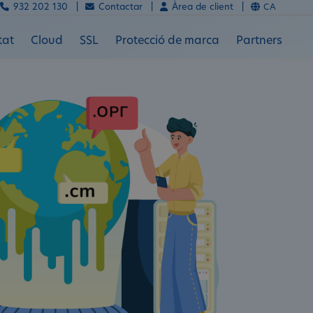
932 202 130 |
Contactar |
Àrea de client |
CA
tat
Cloud
SSL
Protecció de marca
Partners