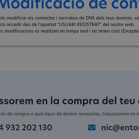
Modificació de con
ots modificar els contactes i servidors de DNS dels teus dominis .se
ots accedir des de l‘apartat “USUARI REGISTRAT” del nostre web.
s modificacions es realitzen en temps real i no tenen cost (Excepte e
ssorem en la compra del teu
cés de compra o quin tipus de domini necessites, t'assessorem en la
4 932 202 130
nic@ento