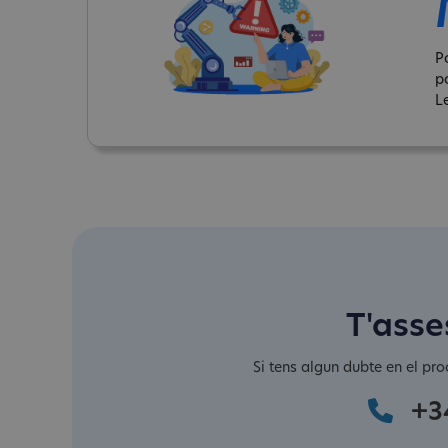
P
p
Le
T'asse
Si tens algun dubte en el pro
+3