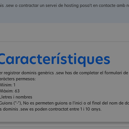
nis .sew o contractar un servei de hosting posa't en contacte amb n
Característiques
er registrar dominis genèrics .sew has de completar el formulari de 
aràcters permesos:
 Mínim: 1
 Màxim: 63
 Lletres i nombres
Guions ("-"), No es permeten guions a l'inici o al final del nom de d
ls dominis .sew es poden contractat entre 1 i 10 anys.