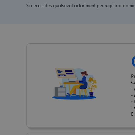
Si necessites qualsevol aclariment per registrar domi
P
C
-
-
-
- 
E