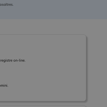
osaltres.
registre on-line.
omini.