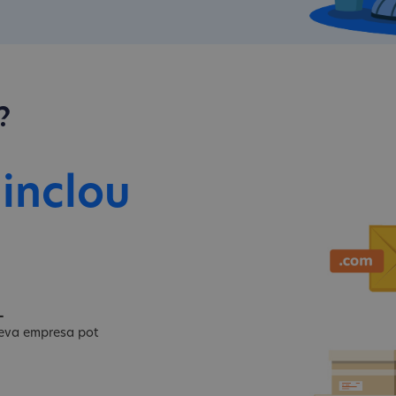
?
 inclou
L
 teva empresa pot