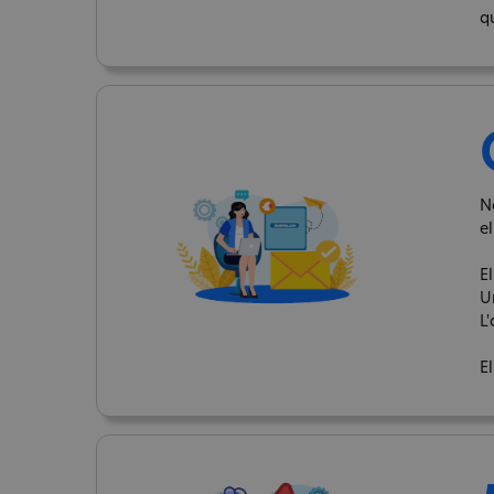
q
N
el
El
U
L'
El