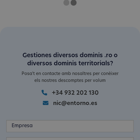
One
Current Slide
Two
Gestiones diversos dominis .ro o
diversos dominis territorials?
Posa't en contacte amb nosaltres per conèixer
els nostres descomptes per volum
+34 932 202 130
nic@entorno.es