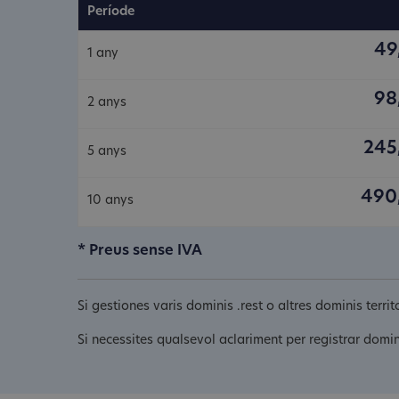
Període
49
1 any
98
2 anys
245
5 anys
490
10 anys
* Preus sense IVA
Si gestiones varis dominis .rest o altres dominis terr
Si necessites qualsevol aclariment per registrar domin