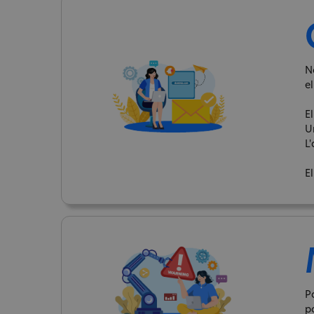
No
el
El
U
L'
El
P
p