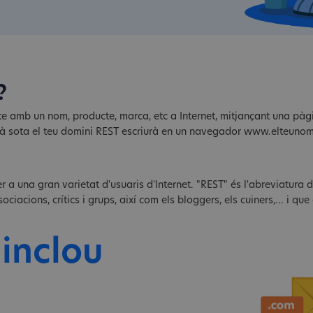
?
te amb un nom, producte, marca, etc a Internet, mitjançant una pàgi
stà sota el teu domini REST escriurà en un navegador www.elteuno
per a una gran varietat d'usuaris d'Internet. "REST" és l'abreviatura
ciacions, crítics i grups, així com els bloggers, els cuiners,... i qu
 inclou