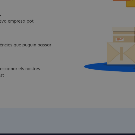
L
 teva empresa pot
dències que puguin passar
eccionar els nostres
st