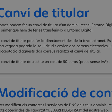
Canvi de titular
més podem fer un canvi de titular d'un domini .rest si Entorno Digit
 primer que hem de fer és transferir-lo a Entorno Digital.
 canvi de titular pots fer-lo directament des de la teva extranet. Es 
na vegada pagada la sol.licitud s'envien dos correus electrònics, un 
acceptació d'aquests dos correus realitza el canvi de Titular.
 canvi de titular de .rest té un cost de 50 euros (preus sense IVA) .
Modificació de con
ots modificar els contactes i servidors de DNS dels teus dominis .res
ots accedir des de l‘apartat “USUARI REGISTRAT” del nostre web.