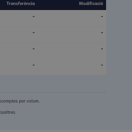
Transferència
Modificació
-
-
-
-
-
-
-
-
descomptes per volum.
osaltres.