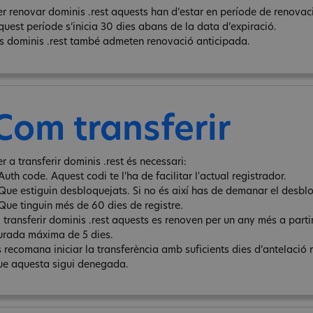
er renovar dominis .rest aquests han d’estar en període de renovaci
quest període s’inicia 30 dies abans de la data d’expiració.
ls dominis .rest també admeten renovació anticipada.
Com transferir
r a transferir dominis .rest és necessari:
Auth code. Aquest codi te l'ha de facilitar l'actual registrador.
 Que estiguin desbloquejats. Si no és així has de demanar el desbl
 Que tinguin més de 60 dies de registre.
l transferir dominis .rest aquests es renoven per un any més a partir
urada máxima de 5 dies.
s recomana iniciar la transferència amb suficients dies d’antelació 
ue aquesta sigui denegada.