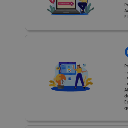
P
A
E
Pe
- 
-
-
A
d
E
q