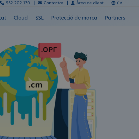
932 202 130 |
Contactar |
Àrea de client |
CA
tat
Cloud
SSL
Protecció de marca
Partners