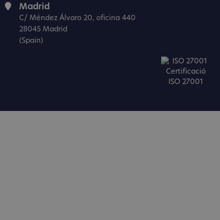
Madrid
C/ Méndez Álvaro 20, oficina 440
28045 Madrid
(Spain)
Certificació
ISO 27001