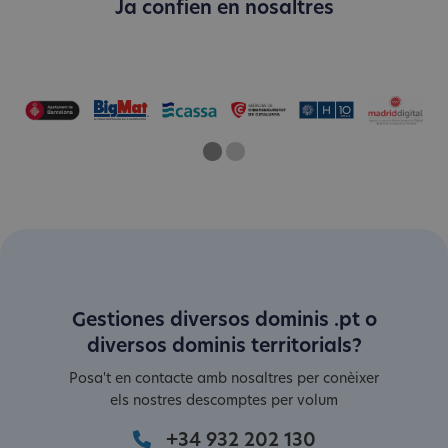
Ja confien en nosaltres
One
Current Slide
Two
Gestiones diversos dominis .pt o
diversos dominis territorials?
Posa't en contacte amb nosaltres per conèixer
els nostres descomptes per volum
+34 932 202 130