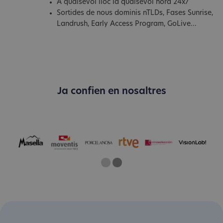
A qualsevol lloc ia qualsevol hora 24x7
Sortides de nous dominis nTLDs, Fases Sunrise,
Landrush, Early Access Program, GoLive...
Ja confien en nosaltres
One
Current Slide
Two