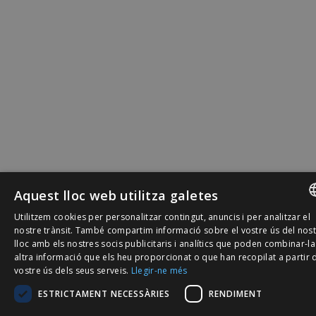
Aquest lloc web utilitza galetes
Utilitzem cookies per personalitzar contingut, anuncis i per analitzar el
SPANISH
nostre trànsit. També compartim informació sobre el vostre ús del nos
lloc amb els nostres socis publicitaris i analítics que poden combinar-l
CATALÀ
altra informació que els heu proporcionat o que han recopilat a partir 
vostre ús dels seus serveis.
Llegir-ne més
ENGLISH
ESTRICTAMENT NECESSÀRIES
RENDIMENT
PORTUGU