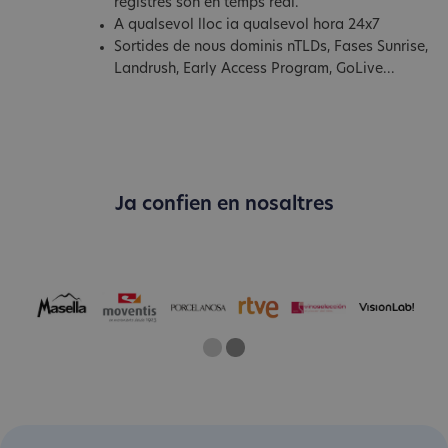
registres són en temps real.
A qualsevol lloc ia qualsevol hora 24x7
Sortides de nous dominis nTLDs, Fases Sunrise,
Landrush, Early Access Program, GoLive...
Ja confien en nosaltres
One
Two
Current Slide