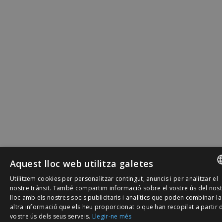
Aquest lloc web utilitza galetes
Utilitzem cookies per personalitzar contingut, anuncis i per analitzar el
SPANISH
nostre trànsit. També compartim informació sobre el vostre ús del nos
lloc amb els nostres socis publicitaris i analítics que poden combinar-l
CATALÀ
altra informació que els heu proporcionat o que han recopilat a partir 
vostre ús dels seus serveis.
Llegir-ne més
ENGLISH