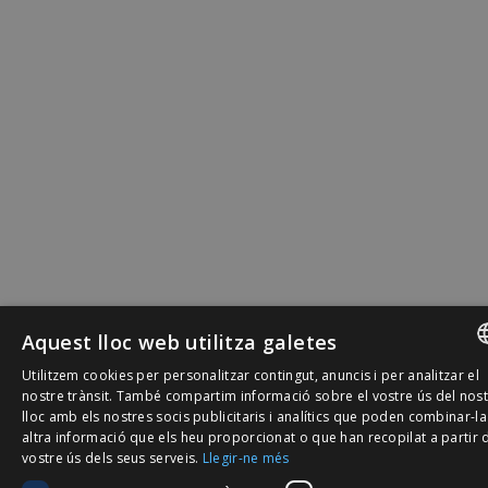
Aquest lloc web utilitza galetes
Utilitzem cookies per personalitzar contingut, anuncis i per analitzar el
SPANISH
nostre trànsit. També compartim informació sobre el vostre ús del nos
lloc amb els nostres socis publicitaris i analítics que poden combinar-l
CATALÀ
altra informació que els heu proporcionat o que han recopilat a partir 
vostre ús dels seus serveis.
Llegir-ne més
ENGLISH