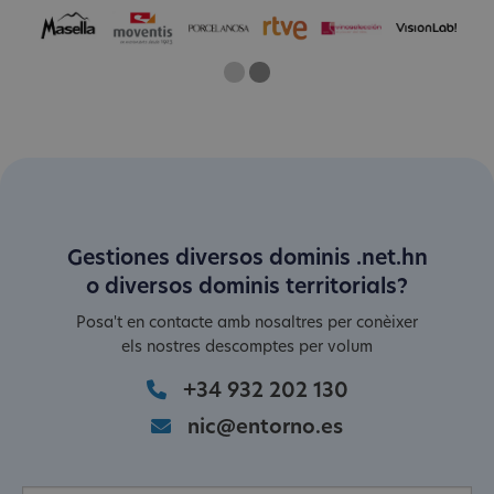
One
Two
Current Slide
Gestiones diversos dominis .net.hn
o diversos dominis territorials?
Posa't en contacte amb nosaltres per conèixer
els nostres descomptes per volum
+34 932 202 130
nic@entorno.es