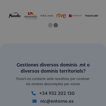
One
Current Slide
Two
Gestiones diversos dominis .mt o
diversos dominis territorials?
Posa't en contacte amb nosaltres per conèixer
els nostres descomptes per volum
+34 932 202 130
nic@entorno.es