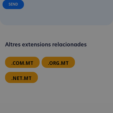
Altres extensions relacionades
.COM.MT
.ORG.MT
.NET.MT