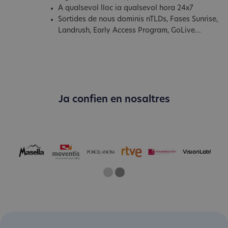
A qualsevol lloc ia qualsevol hora 24x7
Sortides de nous dominis nTLDs, Fases Sunrise,
Landrush, Early Access Program, GoLive...
Ja confien en nosaltres
One
Current Slide
Two