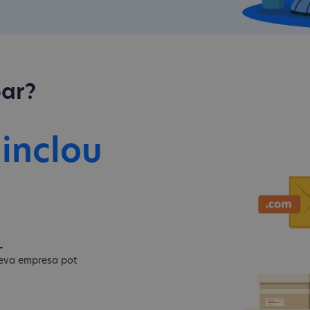
par?
 inclou
L
 teva empresa pot