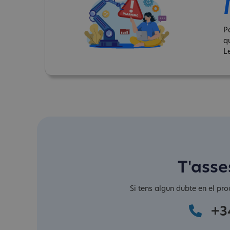
P
q
Le
T'asse
Si tens algun dubte en el pro
+3