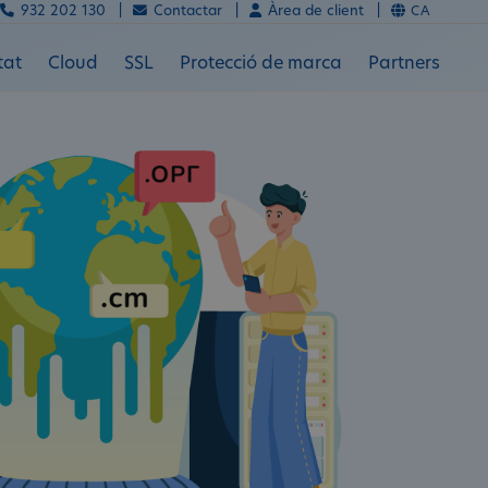
932 202 130 |
Contactar |
Àrea de client |
CA
tat
Cloud
SSL
Protecció de marca
Partners