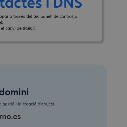
tactes i DNS
par a través del teu panell de control, al
eb.
l canvi de titular).
 domini
 gestió i la creació d'aquest.
rno.es