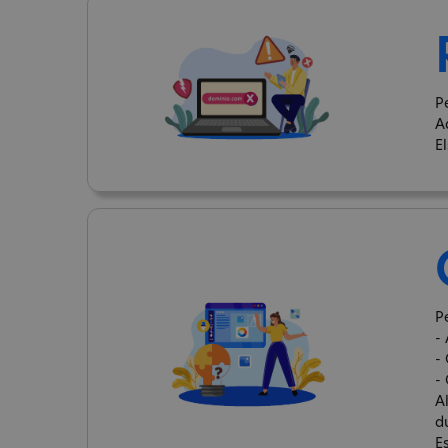
P
A
E
P
- 
-
-
A
d
E