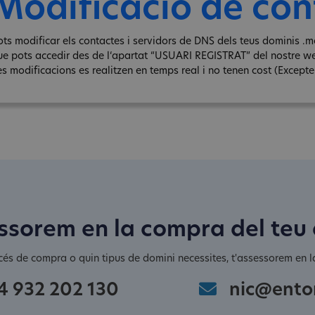
Modificació de con
ots modificar els contactes i servidors de DNS dels teus dominis .mo
ue pots accedir des de l‘apartat “USUARI REGISTRAT” del nostre w
s modificacions es realitzen en temps real i no tenen cost (Excepte e
ssorem en la compra del teu
cés de compra o quin tipus de domini necessites, t'assessorem en la
4 932 202 130
nic@ento