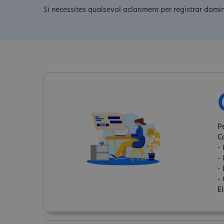
Si necessites qualsevol aclariment per registrar domi
P
C
-
-
-
- 
E