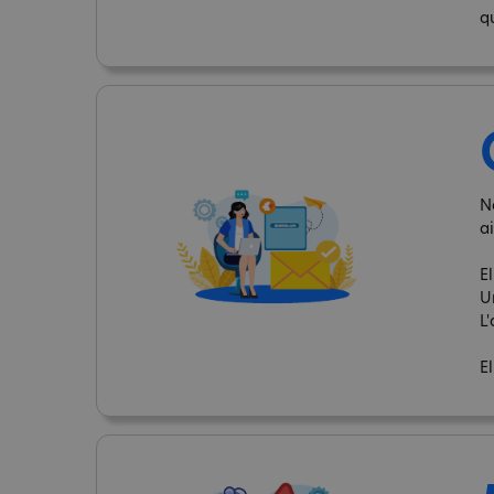
q
N
ai
El
U
L'
E