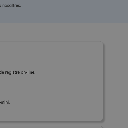
 nosaltres.
e registre on-line.
omini.