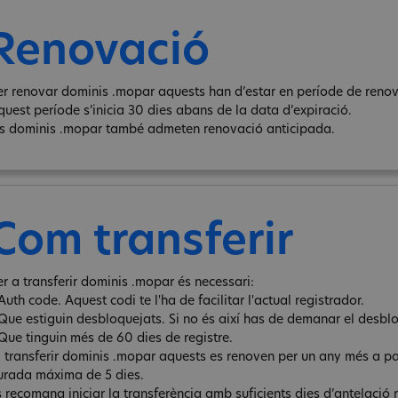
Renovació
er renovar dominis .mopar aquests han d’estar en període de renova
quest període s’inicia 30 dies abans de la data d’expiració.
ls dominis .mopar també admeten renovació anticipada.
Com transferir
er a transferir dominis .mopar és necessari:
Auth code. Aquest codi te l'ha de facilitar l'actual registrador.
 Que estiguin desbloquejats. Si no és així has de demanar el desbl
 Que tinguin més de 60 dies de registre.
l transferir dominis .mopar aquests es renoven per un any més a par
urada máxima de 5 dies.
s recomana iniciar la transferència amb suficients dies d’antelació 