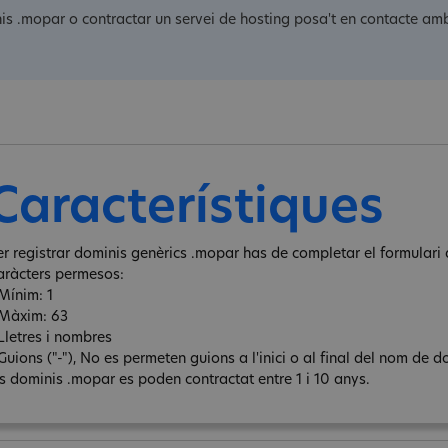
nis .mopar o contractar un servei de hosting posa't en contacte amb
Característiques
er registrar dominis genèrics .mopar has de completar el formulari d
aràcters permesos:
 Mínim: 1
 Màxim: 63
 Lletres i nombres
Guions ("-"), No es permeten guions a l'inici o al final del nom de d
ls dominis .mopar es poden contractat entre 1 i 10 anys.