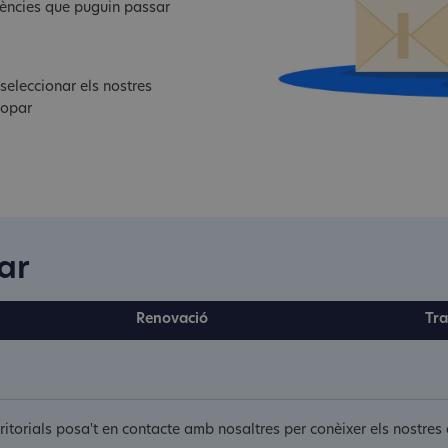
dències que puguin passar
eleccionar els nostres
mopar
ar
Renovació
Tra
rritorials posa't en contacte amb nosaltres per conèixer els nostre