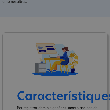
amb nosaltres.
Característique
Per registrar dominis genèrics .montblanc has de