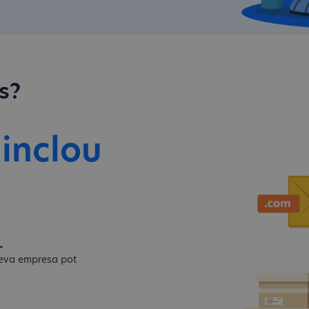
s?
 inclou
L
 teva empresa pot