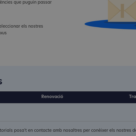
dències que puguin passar
leccionar els nostres
exus
s
Renovació
Tra
ritorials posa't en contacte amb nosaltres per conèixer els nostres