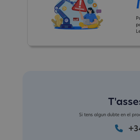
P
p
Le
T'asse
Si tens algun dubte en el pro
+3