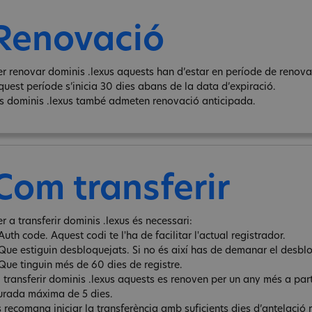
Renovació
er renovar dominis .lexus aquests han d’estar en període de renovac
quest període s’inicia 30 dies abans de la data d’expiració.
ls dominis .lexus també admeten renovació anticipada.
Com transferir
r a transferir dominis .lexus és necessari:
Auth code. Aquest codi te l'ha de facilitar l'actual registrador.
 Que estiguin desbloquejats. Si no és així has de demanar el desbl
 Que tinguin més de 60 dies de registre.
l transferir dominis .lexus aquests es renoven per un any més a part
urada máxima de 5 dies.
s recomana iniciar la transferència amb suficients dies d’antelació 