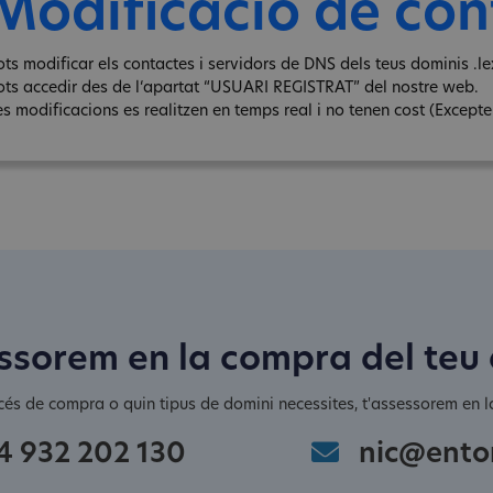
Modificació de con
ots modificar els contactes i servidors de DNS dels teus dominis .lex
ots accedir des de l‘apartat “USUARI REGISTRAT” del nostre web.
s modificacions es realitzen en temps real i no tenen cost (Excepte e
ssorem en la compra del teu
cés de compra o quin tipus de domini necessites, t'assessorem en la
4 932 202 130
nic@ento