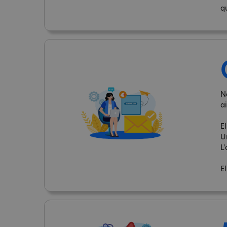
q
N
ai
El
U
L'
El