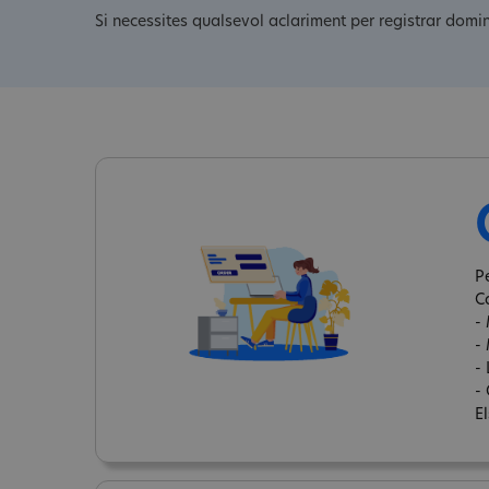
Si necessites qualsevol aclariment per registrar domin
P
C
-
-
-
- 
E