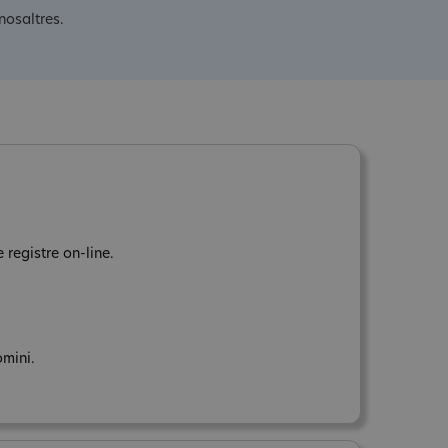
nosaltres.
 registre on-line.
omini.