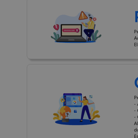
P
A
E
Pe
- 
-
-
A
d
E