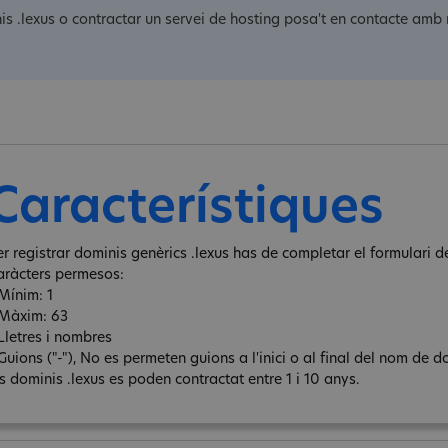
is .lexus o contractar un servei de hosting posa't en contacte amb 
Característiques
er registrar dominis genèrics .lexus has de completar el formulari de
aràcters permesos:
 Mínim: 1
 Màxim: 63
 Lletres i nombres
Guions ("-"), No es permeten guions a l'inici o al final del nom de d
ls dominis .lexus es poden contractat entre 1 i 10 anys.