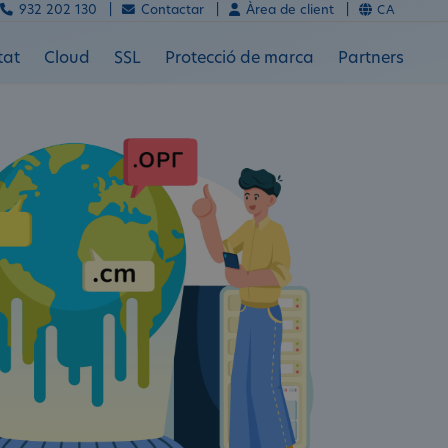
932 202 130 |
Contactar |
Àrea de client |
CA
tat
Cloud
SSL
Protecció de marca
Partners