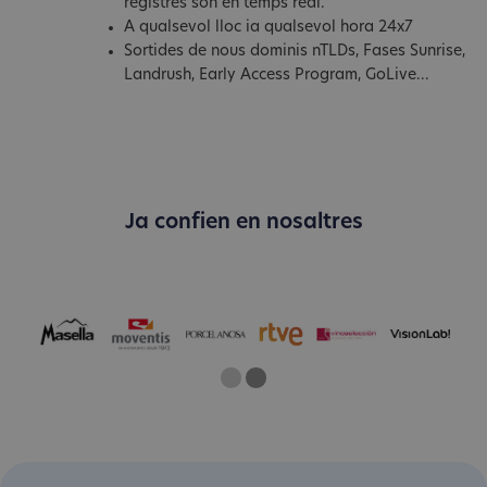
registres són en temps real.
A qualsevol lloc ia qualsevol hora 24x7
Sortides de nous dominis nTLDs, Fases Sunrise,
Landrush, Early Access Program, GoLive...
Ja confien en nosaltres
One
Two
Current Slide