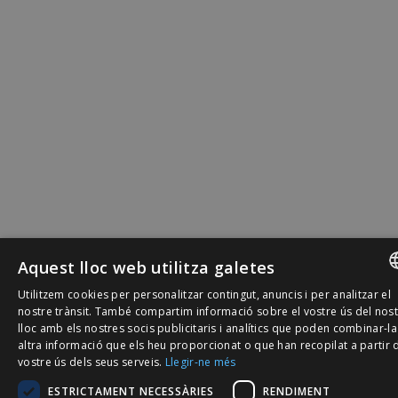
Aquest lloc web utilitza galetes
Utilitzem cookies per personalitzar contingut, anuncis i per analitzar el
SPANISH
nostre trànsit. També compartim informació sobre el vostre ús del nos
lloc amb els nostres socis publicitaris i analítics que poden combinar-l
CATALÀ
altra informació que els heu proporcionat o que han recopilat a partir 
vostre ús dels seus serveis.
Llegir-ne més
ENGLISH
ESTRICTAMENT NECESSÀRIES
RENDIMENT
PORTUGU