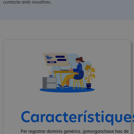
contacte amb nosaltres.
Característique
Per registrar dominis genèrics .jpmorganchase has de