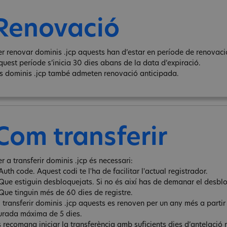
Renovació
er renovar dominis .jcp aquests han d’estar en període de renovació
quest període s’inicia 30 dies abans de la data d’expiració.
ls dominis .jcp també admeten renovació anticipada.
Com transferir
r a transferir dominis .jcp és necessari:
Auth code. Aquest codi te l'ha de facilitar l'actual registrador.
 Que estiguin desbloquejats. Si no és així has de demanar el desbl
 Que tinguin més de 60 dies de registre.
l transferir dominis .jcp aquests es renoven per un any més a partir
urada máxima de 5 dies.
s recomana iniciar la transferència amb suficients dies d’antelació 