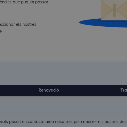
dències que puguin passar
ccionar els nostres
cp
Renovació
Tra
torials posa't en contacte amb nosaltres per conèixer els nostres d