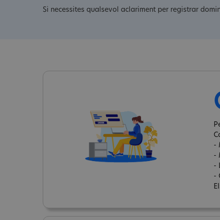
Si necessites qualsevol aclariment per registrar domin
P
C
-
-
-
- 
E