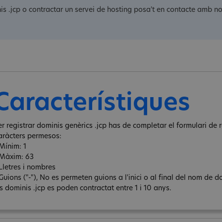
is .jcp o contractar un servei de hosting posa't en contacte amb no
Característiques
er registrar dominis genèrics .jcp has de completar el formulari de r
aràcters permesos:
 Mínim: 1
 Màxim: 63
 Lletres i nombres
Guions ("-"), No es permeten guions a l'inici o al final del nom de d
ls dominis .jcp es poden contractat entre 1 i 10 anys.