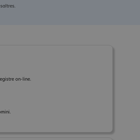
saltres.
egistre on-line.
omini.