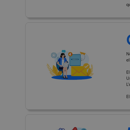
q
N
el
El
U
L'
El