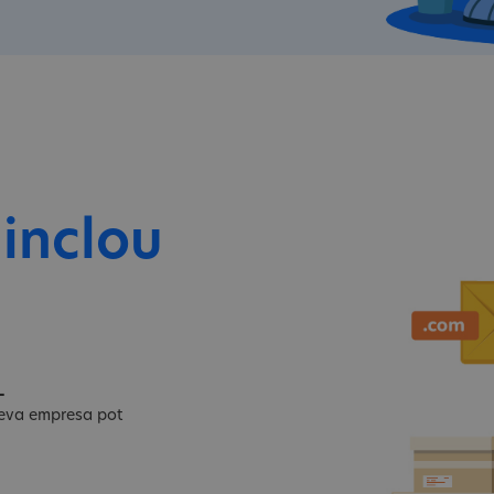
 inclou
L
 teva empresa pot