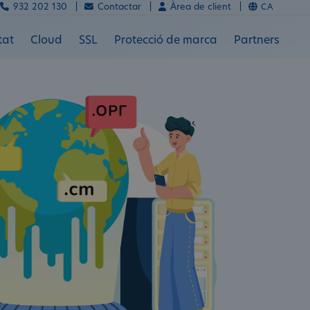
932 202 130 |
Contactar |
Àrea de client |
CA
tat
Cloud
SSL
Protecció de marca
Partners