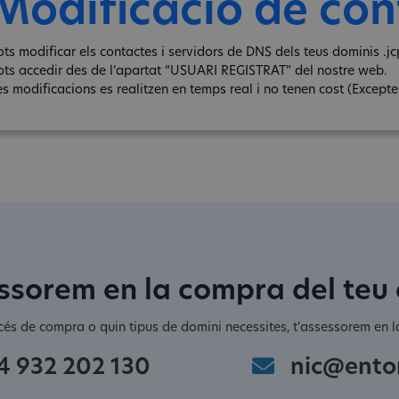
Modificació de con
ots modificar els contactes i servidors de DNS dels teus dominis .jcp
ots accedir des de l‘apartat “USUARI REGISTRAT” del nostre web.
s modificacions es realitzen en temps real i no tenen cost (Excepte e
ssorem en la compra del teu
cés de compra o quin tipus de domini necessites, t'assessorem en la
4 932 202 130
nic@ento