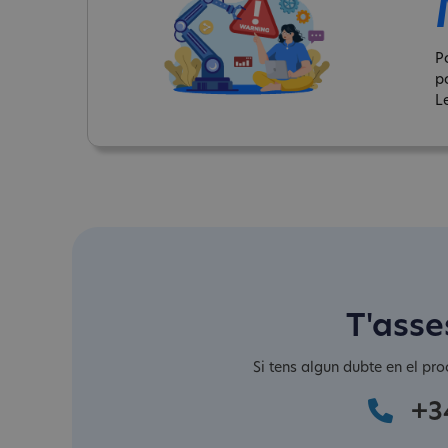
P
p
Le
T'asse
Si tens algun dubte en el pro
+3