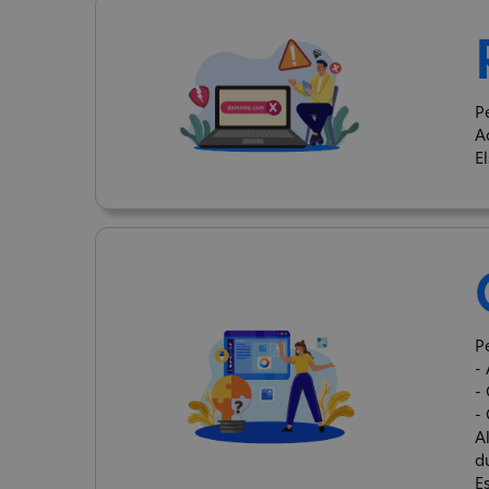
P
A
E
Pe
- 
-
-
A
d
E