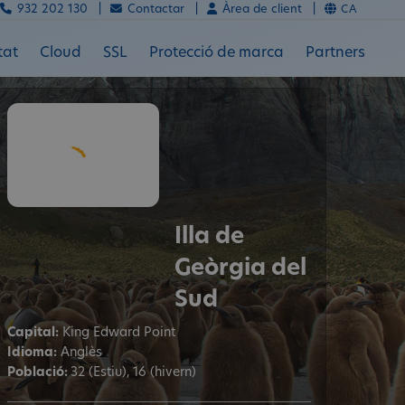
932 202 130 |
Contactar |
Àrea de client |
CA
tat
Cloud
SSL
Protecció de marca
Partners
Illa de
Geòrgia del
Sud
Capital:
King Edward Point
Idioma:
Anglès
Població:
32 (Estiu), 16 (hivern)