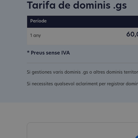
Tarifa de dominis .gs
Període
60,
1 any
* Preus sense IVA
Si gestiones varis dominis .gs o altres dominis territ
Si necessites qualsevol aclariment per registrar domin