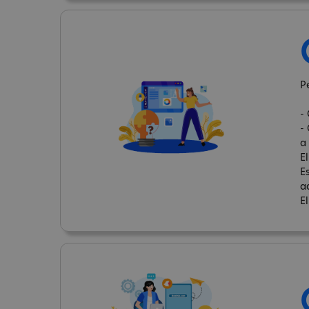
Pe
-
-
a 
El
E
a
E