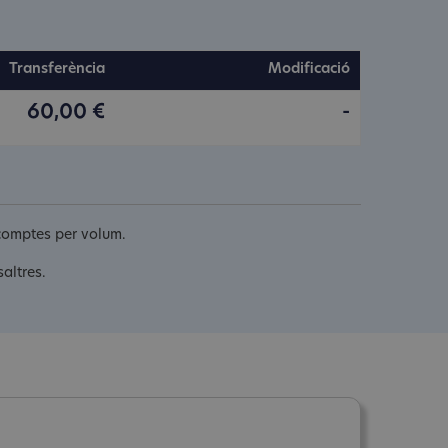
Transferència
Modificació
60,00 €
-
scomptes per volum.
altres.