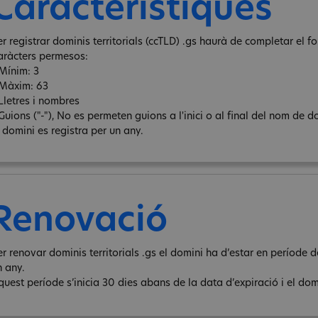
Característiques
r registrar dominis territorials (ccTLD) .gs haurà de completar el fo
aràcters permesos:
 Mínim: 3
 Màxim: 63
 Lletres i nombres
Guions ("-"), No es permeten guions a l'inici o al final del nom de d
l domini es registra per un any.
Renovació
er renovar dominis territorials .gs el domini ha d’estar en període
n any.
quest període s’inicia 30 dies abans de la data d’expiració i el domi