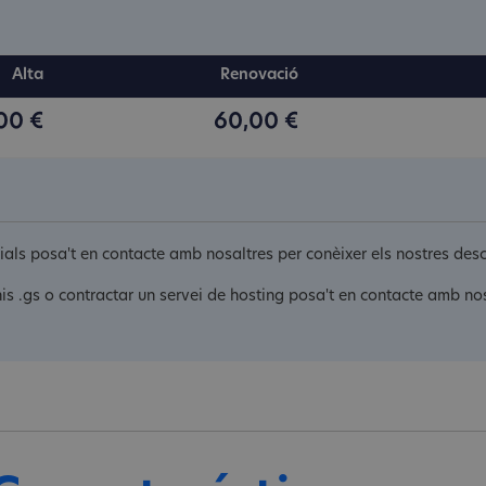
Alta
Renovació
00 €
60,00 €
orials posa't en contacte amb nosaltres per conèixer els nostres de
is .gs o contractar un servei de hosting posa't en contacte amb nos