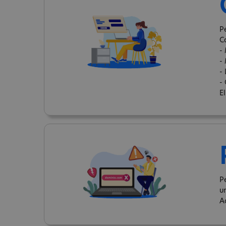
Pe
C
-
-
-
- 
E
P
u
A