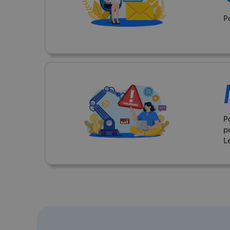
P
P
p
L