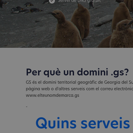
Servei de DNS gratuït
Per què un domini .gs?
GS és el domini territorial geogràfic de Georgia del S
pàgina web o d'altres serveis com el correu electròni
www.elteunomdemarca.gs
-
Quins serveis