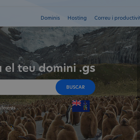
Dominis
Hosting
Correu i productivi
 el teu domini
.gs
BUSCAR
iferents