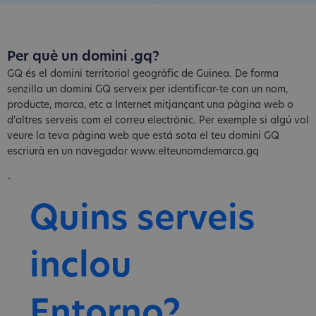
Per què un domini .gq?
GQ és el domini territorial geogràfic de Guinea. De forma
senzilla un domini GQ serveix per identificar-te con un nom,
producte, marca, etc a Internet mitjançant una pàgina web o
d'altres serveis com el correu electrònic. Per exemple si algú vol
veure la teva pàgina web que está sota el teu domini GQ
escriurà en un navegador www.elteunomdemarca.gq
-
Quins serveis
inclou
Entorno?