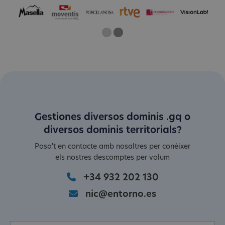
One
Current Slide
Two
Gestiones diversos dominis .gq o
diversos dominis territorials?
Posa't en contacte amb nosaltres per conèixer
els nostres descomptes per volum
+34 932 202 130
nic@entorno.es