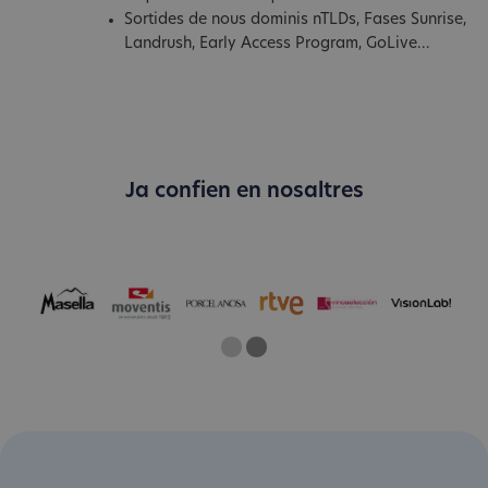
Sortides de nous dominis nTLDs, Fases Sunrise,
Landrush, Early Access Program, GoLive...
Ja confien en nosaltres
One
Current Slide
Two