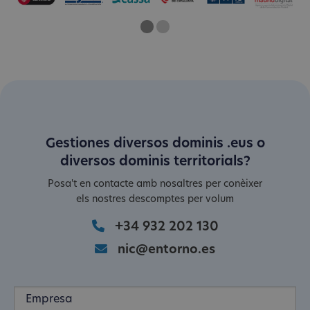
One
Current Slide
Two
Gestiones diversos dominis .eus o
diversos dominis territorials?
Posa't en contacte amb nosaltres per conèixer
els nostres descomptes per volum
+34 932 202 130
nic@entorno.es