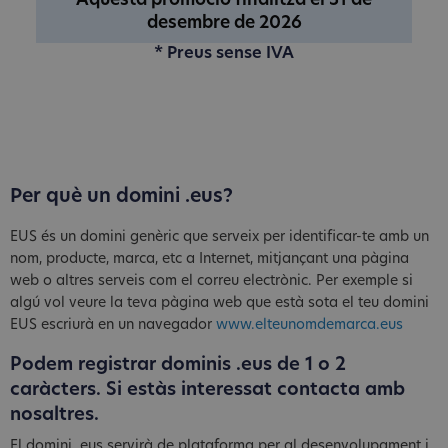
Aquesta promoció finalitza el 31 de
desembre de 2026
* Preus sense IVA
Per què un domini .eus?
EUS és un domini genèric que serveix per identificar-te amb un
nom, producte, marca, etc a Internet, mitjançant una pàgina
web o altres serveis com el correu electrònic. Per exemple si
algú vol veure la teva pàgina web que està sota el teu domini
EUS escriurà en un navegador
www.elteunomdemarca.eus
Podem registrar dominis .eus de 1 o 2
caràcters. Si estàs interessat contacta amb
nosaltres.
El domini .eus servirà de plataforma per al desenvolupament i