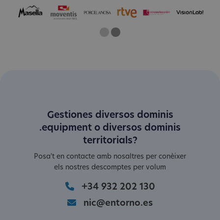
One
Current Slide
Two
Gestiones diversos dominis
.equipment o diversos dominis
territorials?
Posa't en contacte amb nosaltres per conèixer
els nostres descomptes per volum
+34 932 202 130
nic@entorno.es