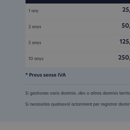
25
1 any
50
2 anys
125
5 anys
250
10 anys
* Preus sense IVA
Si gestiones varis dominis .dev o altres dominis terr
Si necessites qualsevol aclariment per registrar domi