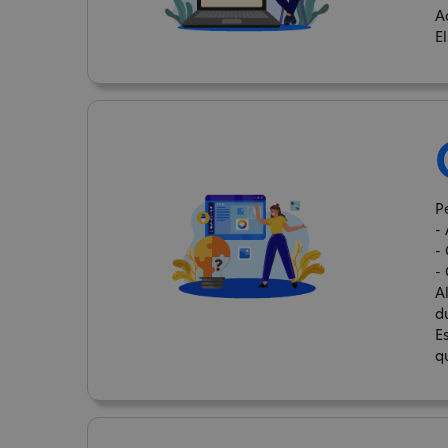
A
E
P
- 
-
-
A
d
E
q