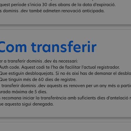
quest període s’inicia 30 dies abans de la data d’expiració.
ls dominis .dev també admeten renovació anticipada.
Com transferir
er a transferir dominis .dev és necessari:
Auth code. Aquest codi te l'ha de facilitar l'actual registrador.
 Que estiguin desbloquejats. Si no és així has de demanar el desbl
 Que tinguin més de 60 dies de registre.
l transferir dominis .dev aquests es renoven per un any més a partir
urada máxima de 5 dies.
s recomana iniciar la transferència amb suficients dies d’antelació 
ue aquesta sigui denegada.