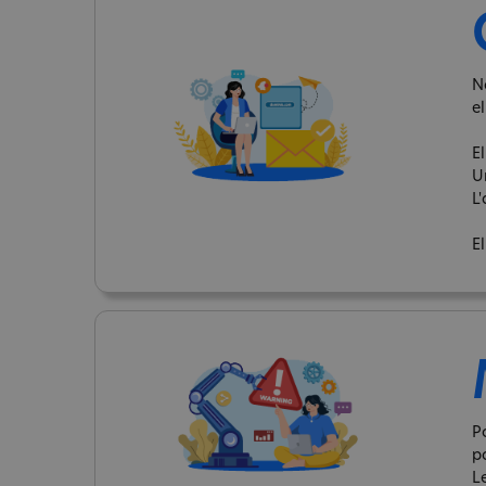
N
el
El
U
L'
El
P
p
Le