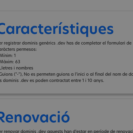
Característiques
er registrar dominis genèrics .dev has de completar el formulari de r
aràcters permesos:
 Mínim: 1
 Màxim: 63
 Lletres i nombres
Guions ("-"), No es permeten guions a l'inici o al final del nom de d
ls dominis .dev es poden contractat entre 1 i 10 anys.
Renovació
er renovar dominis .dev aquests han d’estar en període de renovació