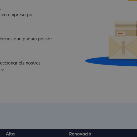
L
 teva empresa pot
dències que puguin passar
eccionar els nostres
ev
Alta
Renovació