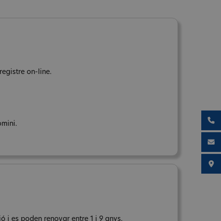
egistre on-line.
omini.
 i es poden renovar entre 1 i 9 anys.