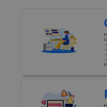
P
C
-
-
-
- 
E
P