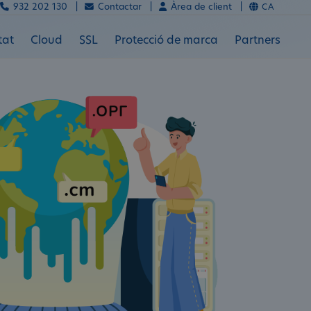
932 202 130 |
Contactar |
Àrea de client |
CA
tat
Cloud
SSL
Protecció de marca
Partners