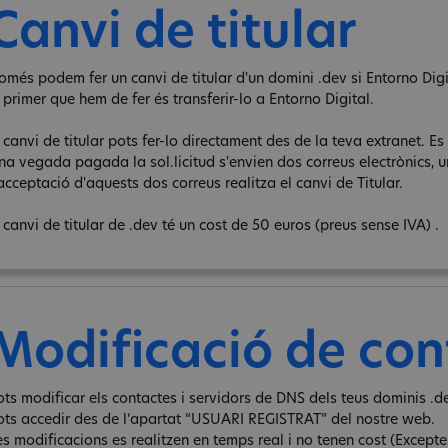
Canvi de titular
omés podem fer un canvi de titular d'un domini .dev si Entorno Digita
 primer que hem de fer és transferir-lo a Entorno Digital.
 canvi de titular pots fer-lo directament des de la teva extranet. Es 
na vegada pagada la sol.licitud s'envien dos correus electrònics, un 
acceptació d'aquests dos correus realitza el canvi de Titular.
 canvi de titular de .dev té un cost de 50 euros (preus sense IVA) .
Modificació de con
ots modificar els contactes i servidors de DNS dels teus dominis .de
ots accedir des de l‘apartat “USUARI REGISTRAT” del nostre web.
s modificacions es realitzen en temps real i no tenen cost (Excepte e