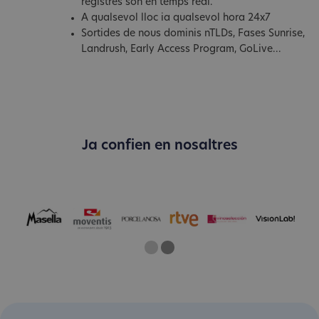
registres són en temps real.
A qualsevol lloc ia qualsevol hora 24x7
Sortides de nous dominis nTLDs, Fases Sunrise,
Landrush, Early Access Program, GoLive...
Ja confien en nosaltres
One
Two
Current Slide