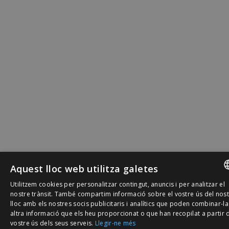
Aquest lloc web utilitza galetes
Utilitzem cookies per personalitzar contingut, anuncis i per analitzar el
SPANISH
nostre trànsit. També compartim informació sobre el vostre ús del nos
lloc amb els nostres socis publicitaris i analítics que poden combinar-l
CATALÀ
altra informació que els heu proporcionat o que han recopilat a partir 
vostre ús dels seus serveis.
Llegir-ne més
ENGLISH