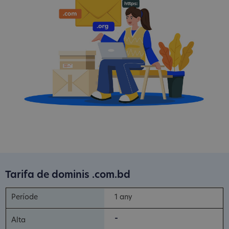
Tarifa de dominis .com.bd
1 any
-