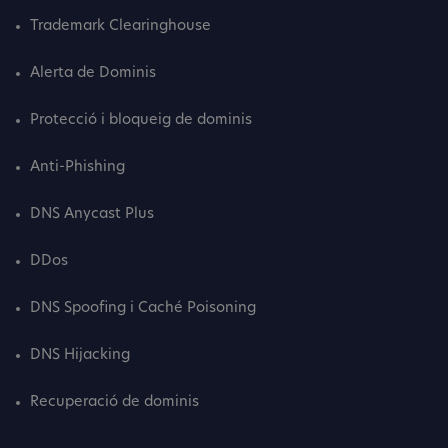
Trademark Clearinghouse
Alerta de Dominis
Protecció i bloqueig de dominis
Anti-Phishing
DNS Anycast Plus
DDos
DNS Spoofing i Caché Poisoning
DNS Hijacking
Recuperació de dominis