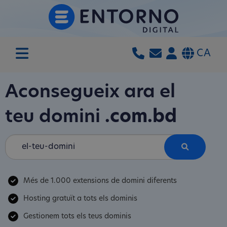
CA
Aconsegueix ara el
teu domini
.com.bd
Més de 1.000 extensions de domini diferents
Hosting gratuït a tots els dominis
Gestionem tots els teus dominis