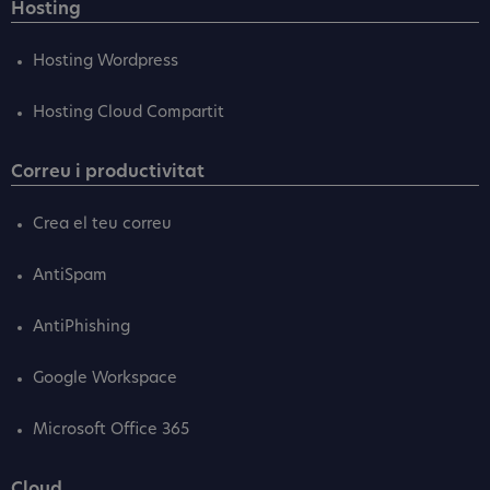
Hosting
Hosting Wordpress
Hosting Cloud Compartit
Correu i productivitat
Crea el teu correu
AntiSpam
AntiPhishing
Google Workspace
Microsoft Office 365
Cloud