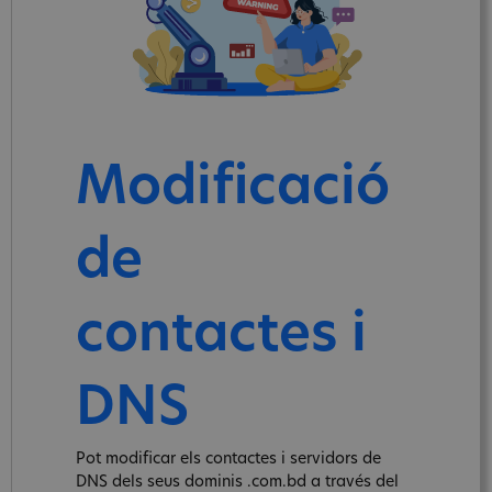
Modificació
de
contactes i
DNS
Pot modificar els contactes i servidors de
DNS dels seus dominis .com.bd a través del