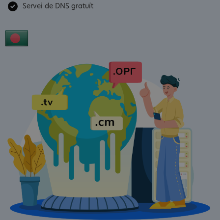
Servei de DNS gratuït