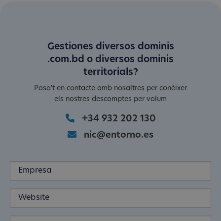
Gestiones diversos dominis
.com.bd o diversos dominis
territorials?
Posa't en contacte amb nosaltres per conèixer
els nostres descomptes per volum
+34 932 202 130
nic@entorno.es