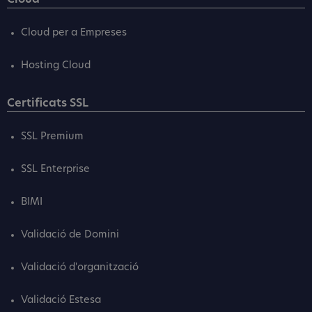
Cloud per a Empreses
Hosting Cloud
Certificats SSL
SSL Premium
SSL Enterprise
BIMI
Validació de Domini
Validació d'organització
Validació Estesa