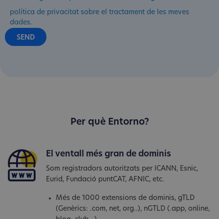
política de privacitat sobre el tractament de les meves
dades.
Per què Entorno?
El ventall més gran de dominis
Som registradors autoritzats per ICANN, Esnic,
Eurid, Fundació puntCAT, AFNIC, etc.
Més de 1000 extensions de dominis, gTLD
(Genèrics: .com, net, org..), nGTLD (.app, online,