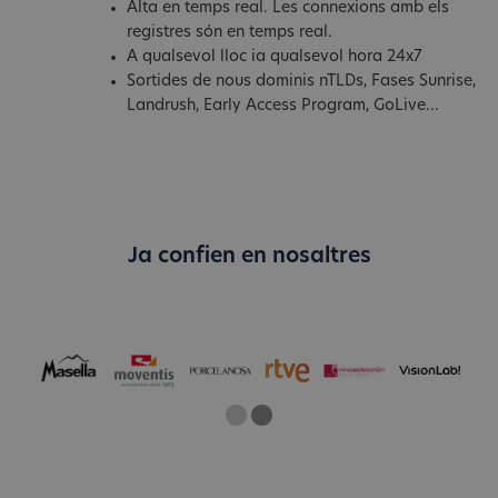
Alta en temps real. Les connexions amb els
registres són en temps real.
A qualsevol lloc ia qualsevol hora 24x7
Sortides de nous dominis nTLDs, Fases Sunrise,
Landrush, Early Access Program, GoLive...
Ja confien en nosaltres
One
Two
Current Slide