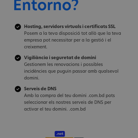
Entorno?
Hosting, servidors virtuals i certificats SSL
Posem a la teva disposició tot allò que la teva
empresa pot necessitar per a la gestió i el
creixement.
Vigiliància i seguretat de domini
Gestionem les renovacions i possibles
incidències que puguin passar amb qualsevol
domini.
Serveis de DNS
Amb la compra del teu domini .com.bd pots
seleccionar els nostres serveis de DNS per
activar el teu domini. .com.bd