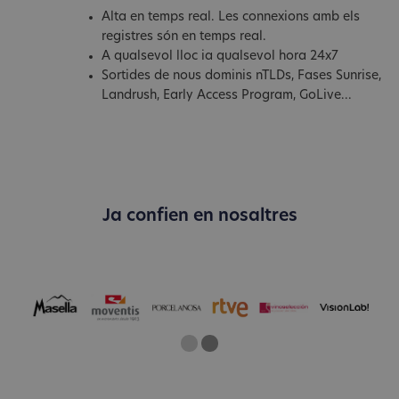
Alta en temps real. Les connexions amb els
registres són en temps real.
A qualsevol lloc ia qualsevol hora 24x7
Sortides de nous dominis nTLDs, Fases Sunrise,
Landrush, Early Access Program, GoLive...
Ja confien en nosaltres
One
Two
Current Slide