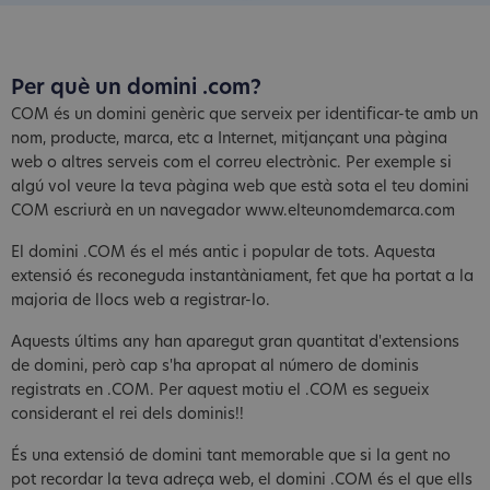
Per què un domini .com?
COM és un domini genèric que serveix per identificar-te amb un
nom, producte, marca, etc a Internet, mitjançant una pàgina
web o altres serveis com el correu electrònic. Per exemple si
algú vol veure la teva pàgina web que està sota el teu domini
COM escriurà en un navegador www.elteunomdemarca.com
El domini .COM és el més antic i popular de tots. Aquesta
extensió és reconeguda instantàniament, fet que ha portat a la
majoria de llocs web a registrar-lo.
Aquests últims any han aparegut gran quantitat d'extensions
de domini, però cap s'ha apropat al número de dominis
registrats en .COM. Per aquest motiu el .COM es segueix
considerant el rei dels dominis!!
És una extensió de domini tant memorable que si la gent no
pot recordar la teva adreça web, el domini .COM és el que ells