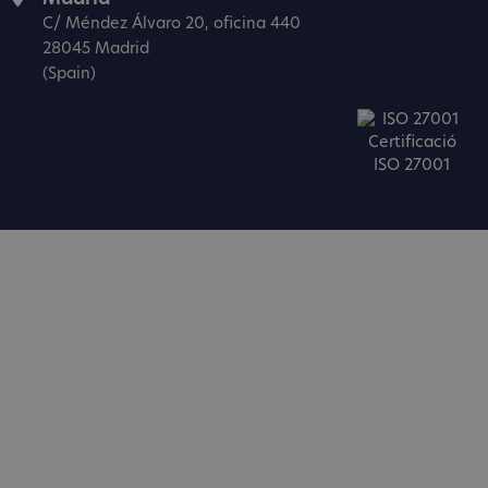
C/ Méndez Álvaro 20, oficina 440
28045 Madrid
(Spain)
Certificació
ISO 27001