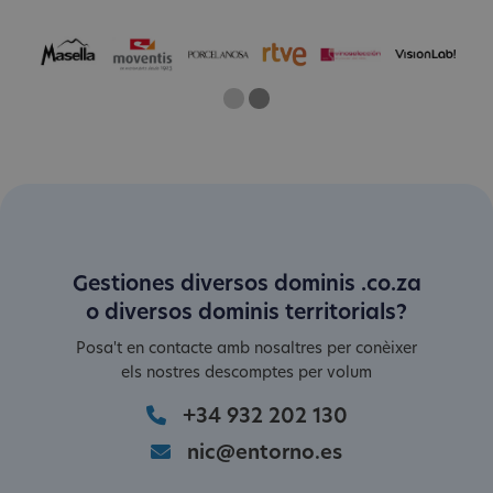
One
Current Slide
Two
Gestiones diversos dominis .co.za
o diversos dominis territorials?
Posa't en contacte amb nosaltres per conèixer
els nostres descomptes per volum
+34 932 202 130
nic@entorno.es