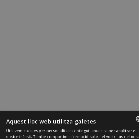
Aquest lloc web utilitza galetes
Utilitzem cookies per personalitzar contingut, anuncis i per analitzar el
SPANISH
nostre trànsit. També compartim informació sobre el vostre ús del nos