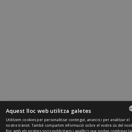
Aquest lloc web utilitza galetes
Utilitzem cookies per personalitzar contingut, anuncis i per analitzar el
SPANISH
nostre trànsit. També compartim informació sobre el vostre ús del nos
lloc amb els nostres socis publicitaris i analítics que poden combinar-l