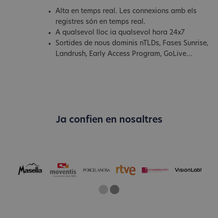
Alta en temps real. Les connexions amb els
registres són en temps real.
A qualsevol lloc ia qualsevol hora 24x7
Sortides de nous dominis nTLDs, Fases Sunrise,
Landrush, Early Access Program, GoLive...
Ja confien en nosaltres
One
Two
Current Slide