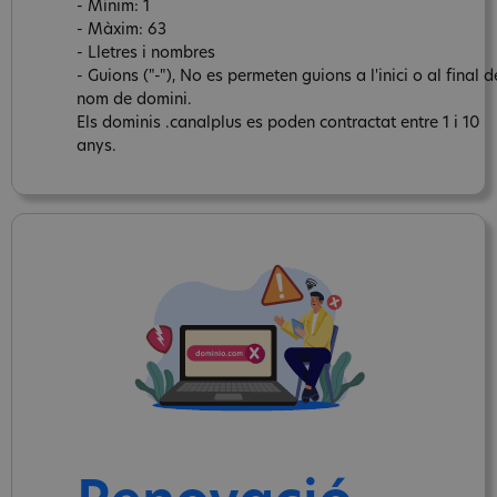
- Mínim: 1
- Màxim: 63
- Lletres i nombres
- Guions ("-"), No es permeten guions a l'inici o al final d
nom de domini.
Els dominis .canalplus es poden contractat entre 1 i 10
anys.