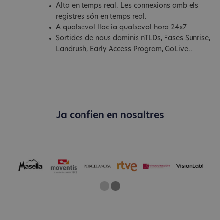
Alta en temps real. Les connexions amb els
registres són en temps real.
A qualsevol lloc ia qualsevol hora 24x7
Sortides de nous dominis nTLDs, Fases Sunrise,
Landrush, Early Access Program, GoLive...
Ja confien en nosaltres
One
Current Slide
Two