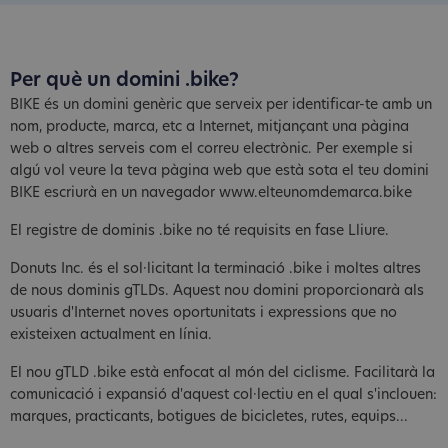
Per què un domini .bike?
BIKE és un domini genèric que serveix per identificar-te amb un
nom, producte, marca, etc a Internet, mitjançant una pàgina
web o altres serveis com el correu electrònic. Per exemple si
algú vol veure la teva pàgina web que està sota el teu domini
BIKE escriurà en un navegador www.elteunomdemarca.bike
El registre de dominis .bike no té requisits en fase Lliure.
Donuts Inc. és el sol·licitant la terminació .bike i moltes altres
de nous dominis gTLDs. Aquest nou domini proporcionarà als
usuaris d'Internet noves oportunitats i expressions que no
existeixen actualment en línia.
El nou gTLD .bike està enfocat al món del ciclisme. Facilitarà la
comunicació i expansió d'aquest col·lectiu en el qual s'inclouen:
marques, practicants, botigues de bicicletes, rutes, equips...