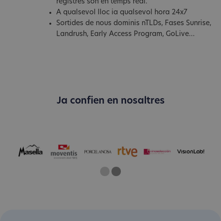
registres són en temps real.
A qualsevol lloc ia qualsevol hora 24x7
Sortides de nous dominis nTLDs, Fases Sunrise,
Landrush, Early Access Program, GoLive...
Ja confien en nosaltres
One
Two
Current Slide