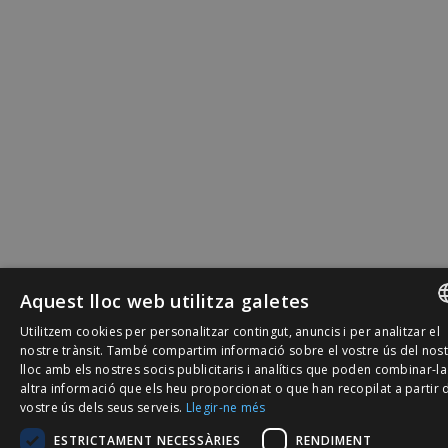
Aquest lloc web utilitza galetes
Utilitzem cookies per personalitzar contingut, anuncis i per analitzar el
SPANISH
nostre trànsit. També compartim informació sobre el vostre ús del nos
lloc amb els nostres socis publicitaris i analítics que poden combinar-l
CATALÀ
altra informació que els heu proporcionat o que han recopilat a partir 
vostre ús dels seus serveis.
Llegir-ne més
ENGLISH
ESTRICTAMENT NECESSÀRIES
RENDIMENT
PORTUGU