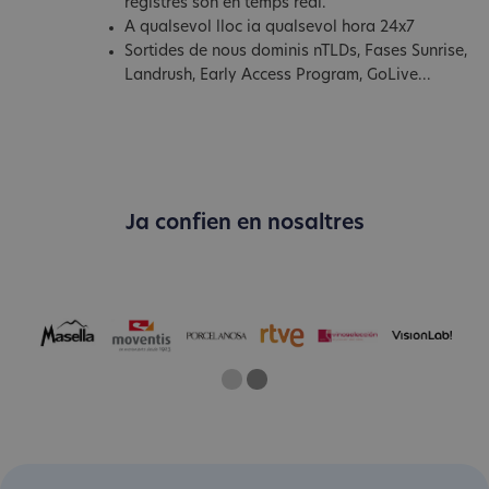
registres són en temps real.
A qualsevol lloc ia qualsevol hora 24x7
Sortides de nous dominis nTLDs, Fases Sunrise,
Landrush, Early Access Program, GoLive...
Ja confien en nosaltres
One
Current Slide
Two