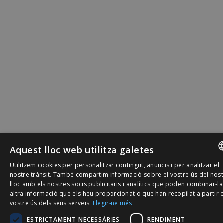
Aquest lloc web utilitza galetes
Utilitzem cookies per personalitzar contingut, anuncis i per analitzar el
SPANISH
nostre trànsit. També compartim informació sobre el vostre ús del nos
lloc amb els nostres socis publicitaris i analítics que poden combinar-l
CATALÀ
altra informació que els heu proporcionat o que han recopilat a partir 
vostre ús dels seus serveis.
Llegir-ne més
ENGLISH
ESTRICTAMENT NECESSÀRIES
RENDIMENT
PORTUGU