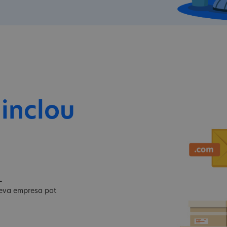
 inclou
L
 teva empresa pot