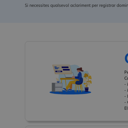
Si necessites qualsevol aclariment per registrar domin
Pe
C
-
-
-
- 
El