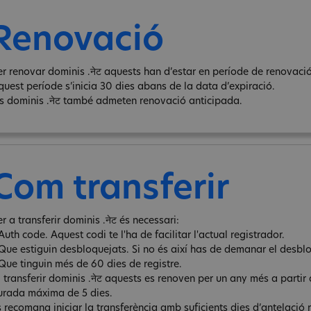
Renovació
er renovar dominis .नेट aquests han d’estar en període de renovació 
quest període s’inicia 30 dies abans de la data d’expiració.
ls dominis .नेट també admeten renovació anticipada.
Com transferir
r a transferir dominis .नेट és necessari:
Auth code. Aquest codi te l'ha de facilitar l'actual registrador.
 Que estiguin desbloquejats. Si no és així has de demanar el desbl
 Que tinguin més de 60 dies de registre.
l transferir dominis .नेट aquests es renoven per un any més a partir 
urada máxima de 5 dies.
s recomana iniciar la transferència amb suficients dies d’antelació 