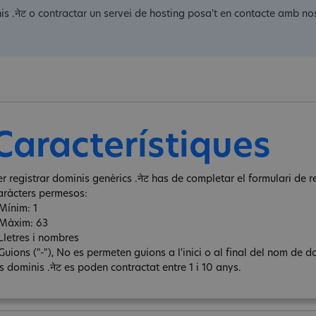
is .नेट o contractar un servei de hosting posa't en contacte amb nos
Característiques
r registrar dominis genèrics .नेट has de completar el formulari de re
aràcters permesos:
 Mínim: 1
 Màxim: 63
 Lletres i nombres
Guions ("-"), No es permeten guions a l'inici o al final del nom de d
s dominis .नेट es poden contractat entre 1 i 10 anys.