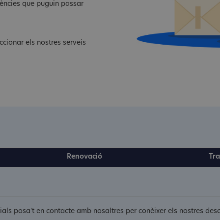
dències que puguin passar
ccionar els nostres serveis
Renovació
Tra
torials posa't en contacte amb nosaltres per conèixer els nostres d