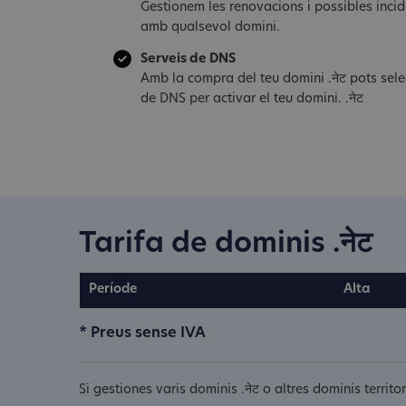
Gestionem les renovacions i possibles inci
amb qualsevol domini.
Serveis de DNS
Amb la compra del teu domini .नेट pots sele
de DNS per activar el teu domini. .नेट
Tarifa de dominis .नेट
Període
Alta
* Preus sense IVA
Si gestiones varis dominis .नेट o altres dominis terri