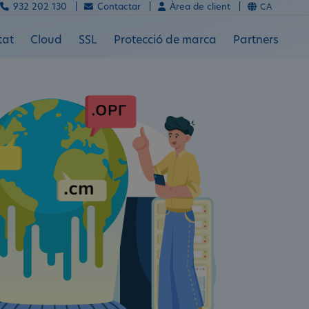
932 202 130 |
Contactar |
Àrea de client |
CA
tat
Cloud
SSL
Protecció de marca
Partners