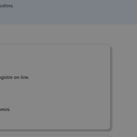
altres.
gistre on-line.
omini.