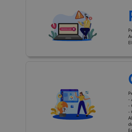
P
A
E
Pe
- 
-
-
A
d
E