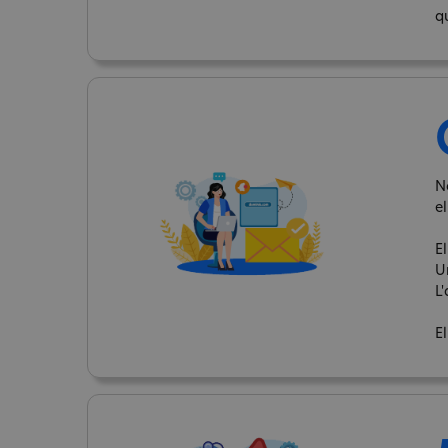
q
No
el
El
U
L'
El