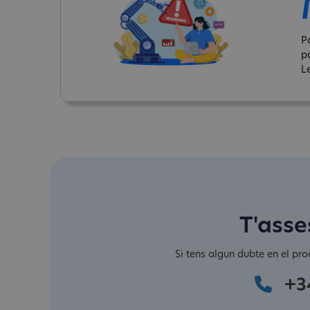
P
p
Le
T'asse
Si tens algun dubte en el pro
+3