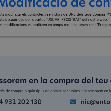
Modificació de con
ots modificar els contactes i servidors de DNS dels teus dominis .नेट
ots accedir des de l‘apartat “USUARI REGISTRAT” del nostre web.
s modificacions es realitzen en temps real i no tenen cost (Excepte e
ssorem en la compra del teu
cés de compra o quin tipus de domini necessites, t'assessorem en la
4 932 202 130
nic@ento