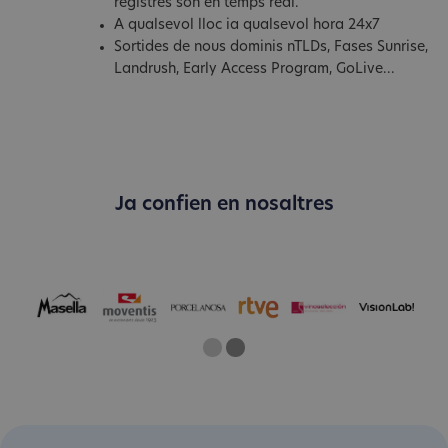
registres són en temps real.
A qualsevol lloc ia qualsevol hora 24x7
Sortides de nous dominis nTLDs, Fases Sunrise,
Landrush, Early Access Program, GoLive...
Ja confien en nosaltres
One
Current Slide
Two