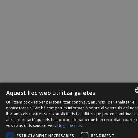
Aquest lloc web utilitza galetes
Utilitzem cookies per personalitzar contingut, anuncis i per analitzar el
SPANISH
nostre trànsit. També compartim informació sobre el vostre ús del nos
lloc amb els nostres socis publicitaris i analítics que poden combinar-l
CATALÀ
altra informació que els heu proporcionat o que han recopilat a partir 
vostre ús dels seus serveis.
Llegir-ne més
ENGLISH
ESTRICTAMENT NECESSÀRIES
RENDIMENT
PORTUGU