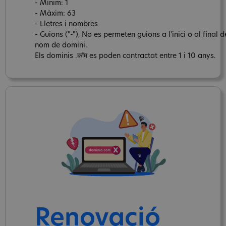
- Mínim: 1
- Màxim: 63
- Lletres i nombres
- Guions ("-"), No es permeten guions a l'inici o al final d
nom de domini.
Els dominis .कॉम es poden contractat entre 1 i 10 anys.
Renovació