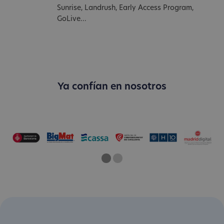
Sunrise, Landrush, Early Access Program,
GoLive...
Ya confían en nosotros
One
Current Slide
Two