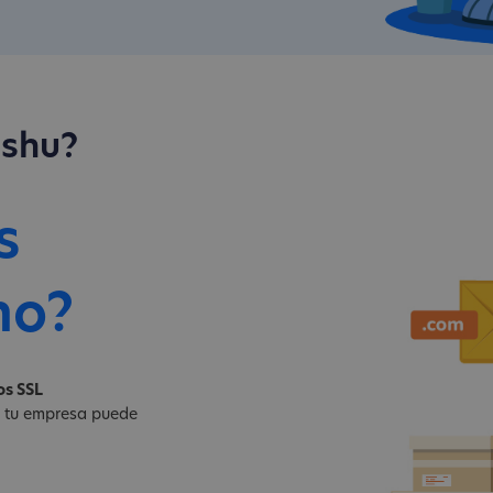
ushu?
s
no?
os SSL
e tu empresa puede