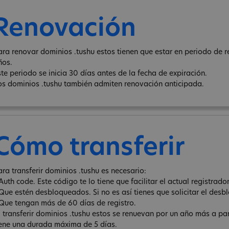
Renovación
ara renovar dominios .tushu estos tienen que estar en periodo de r
ños.
ste periodo se inicia 30 días antes de la fecha de expiración.
os dominios .tushu también admiten renovación anticipada.
Cómo transferir
ara transferir dominios .tushu es necesario:
Auth code. Este código te lo tiene que facilitar el actual registrador
 Que estén desbloqueados. Si no es así tienes que solicitar el desb
 Que tengan más de 60 días de registro.
l transferir dominios .tushu estos se renuevan por un año más a par
iene una durada máxima de 5 días.