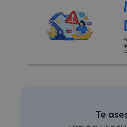
P
q
L
Te ase
Si tienes alguna duda en el pr