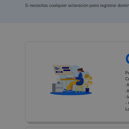
Si necesitas cualquier aclaración para registrar domi
P
C
-
-
-
-
L