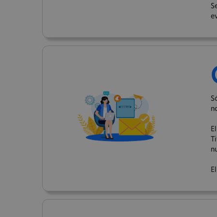
S
e
S
n
E
T
n
El