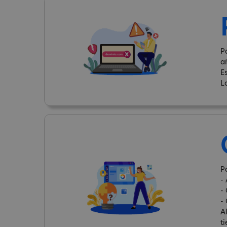
P
a
E
L
P
- 
-
-
A
t