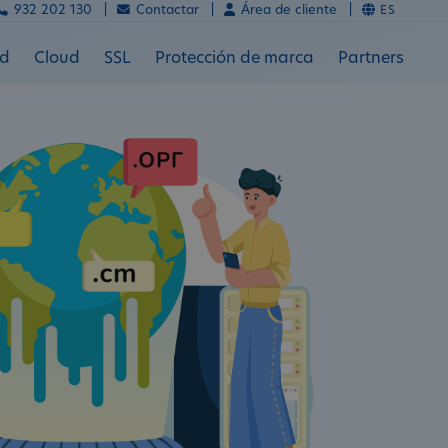
932 202 130 |
Contactar |
Área de cliente |
ES
ad
Cloud
SSL
Protección de marca
Partners