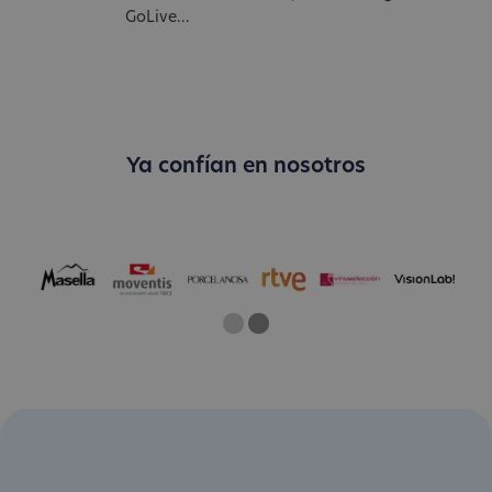
GoLive...
Ya confían en nosotros
One
Current Slide
Two