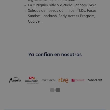
registros son en tiempo real.
En cualquier sitio y a cualquier hora 24x7
Salidas de nuevos dominios nTLDs, Fases
Sunrise, Landrush, Early Access Program,
GoLive...
Ya confían en nosotros
One
Two
Current Slide