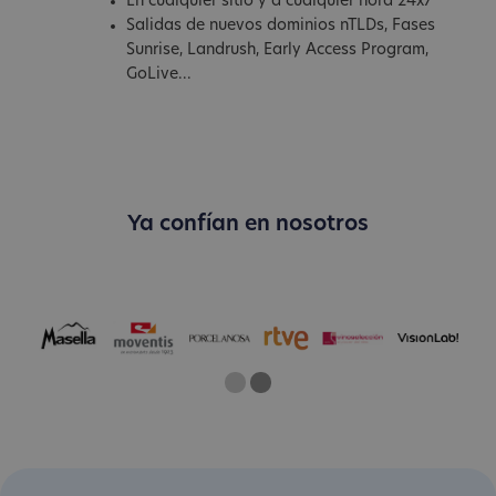
En cualquier sitio y a cualquier hora 24x7
Salidas de nuevos dominios nTLDs, Fases
Sunrise, Landrush, Early Access Program,
GoLive...
Ya confían en nosotros
One
Two
Current Slide