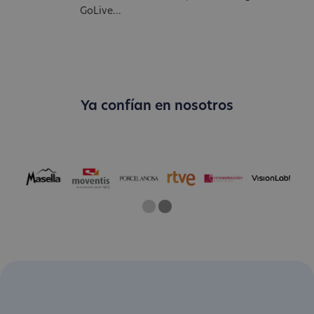
GoLive...
Ya confían en nosotros
One
Current Slide
Two