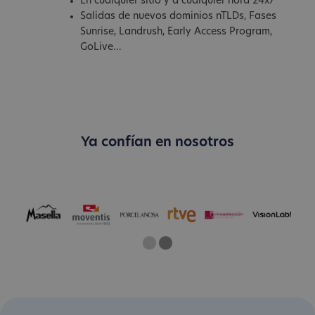
En cualquier sitio y a cualquier hora 24x7
Salidas de nuevos dominios nTLDs, Fases
Sunrise, Landrush, Early Access Program,
GoLive...
Ya confían en nosotros
One
Two
Current Slide