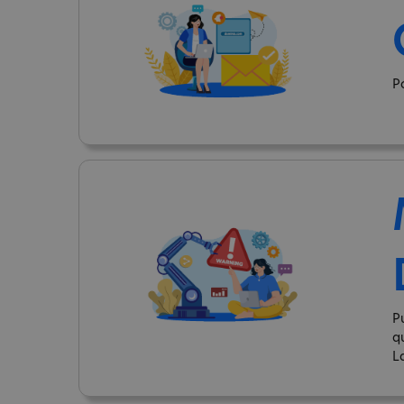
P
P
q
L