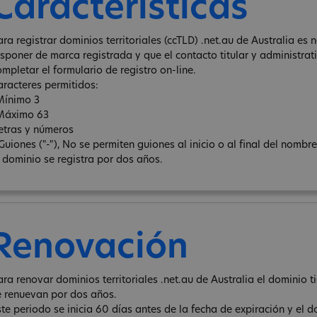
Características
ara registrar dominios territoriales (ccTLD) .net.au de Australia es 
isponer de marca registrada y que el contacto titular y administra
ompletar el formulario de registro on-line.
aracteres permitidos:
Mínimo 3
Máximo 63
letras y números
 Guiones ("-"), No se permiten guiones al inicio o al final del nombr
l dominio se registra por dos años.
Renovación
ara renovar dominios territoriales .net.au de Australia el dominio 
e renuevan por dos años.
ste periodo se inicia 60 días antes de la fecha de expiración y el