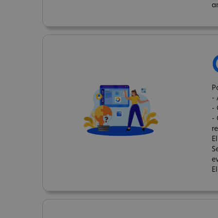
a
Pa
-
-
-
re
E
S
e
E