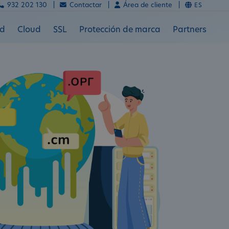
932 202 130 |
Contactar |
Área de cliente |
ES
ad
Cloud
SSL
Protección de marca
Partners