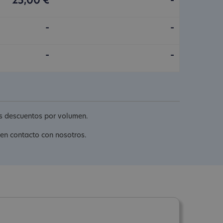
25,00 €
-
-
-
-
-
os descuentos por volumen.
 en contacto con nosotros.